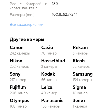
180
Вес с батареей и
картой памяти, г
100.8x62.7x24.1
Размеры (mm)
Все характеристики
Другие камеры
Canon
Casio
Rekam
242 камеры
78 камер
3 камеры
Nikon
Hasselblad
Ricoh
232 камеры
2 камеры
32 камеры
Sony
Kodak
Samsung
217 камер
56 камер
134 камеры
Fujifilm
Leica
Sigma
206 камер
40 камер
10 камер
Olympus
Panasonic
Зенит
168 камер
163 камеры
1 камера