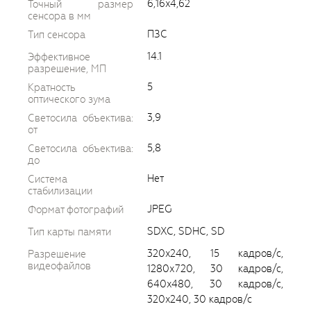
6,16x4,62
Точный размер
сенсора в мм
ПЗС
Тип сенсора
14.1
Эффективное
разрешение, МП
5
Кратность
оптического зума
3,9
Светосила объектива:
от
5,8
Светосила объектива:
до
Нет
Система
стабилизации
JPEG
Формат фотографий
SDXC, SDHC, SD
Тип карты памяти
320x240, 15 кадров/с,
Разрешение
видеофайлов
1280х720, 30 кадров/с,
640x480, 30 кадров/с,
320x240, 30 кадров/с