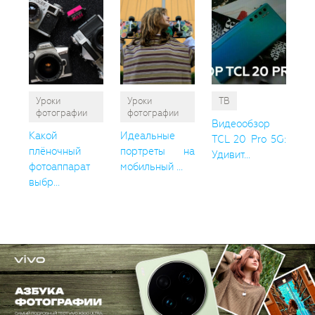
Уроки
Уроки
ТВ
фотографии
фотографии
Видеообзор
Какой
Идеальные
TCL 20 Pro 5G:
плёночный
портреты на
Удивит...
фотоаппарат
мобильный ...
выбр...