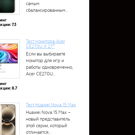
самым
сбалансированным
устройством....
тинг
кции: 7.3
Тест монитора Acer
CE270U X 27″
Если вы выбираете
монитор для игр и
работы одновременно,
Acer CE270U...
тинг
кции: 8.7
Тест Huawei Nova 15 Max
Huawei Nova 15 Max –
новый представитель
этой серии, который
отличается...