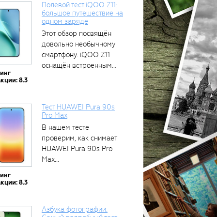
Полевой тест iQOO Z11:
большое путешествие на
одном заряде
Этот обзор посвящён
тся
довольно необычному
смартфону. iQOO Z11
оснащён встроенным
тинг
аккумулятором...
кции: 8.3
Тест HUAWEI Pura 90s
Pro Max
В нашем тесте
проверим, как снимает
HUAWEI Pura 90s Pro
Max...
тинг
кции: 8.3
Азбука фотографии.