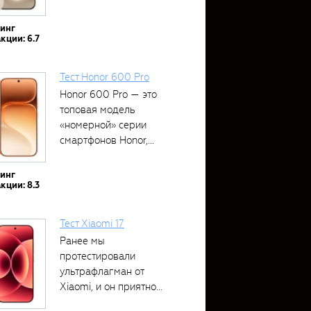
тинг
кции: 6.7
Тест Honor 600 Pro
Honor 600 Pro — это
топовая модель
«номерной» серии
смартфонов Honor,...
тинг
кции: 8.3
Тест Xiaomi 17
Ранее мы
протестировали
ультрафлагман от
Xiaomi, и он приятно
удивил своими...