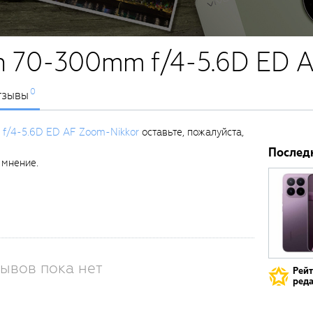
n 70-300mm f/4-5.6D ED A
0
тзывы
f/4-5.6D ED AF Zoom-Nikkor
оставьте, пожалуйста,
Послед
 мнение.
ывов пока нет
Рей
реда