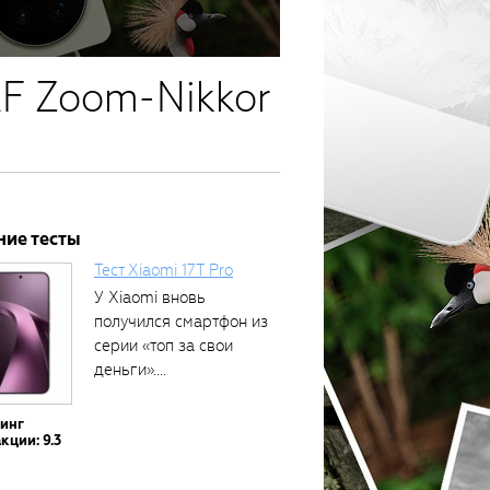
F Zoom-Nikkor
ние тесты
Тест Xiaomi 17T Pro
У Xiaomi вновь
получился смартфон из
серии «топ за свои
деньги»....
тинг
кции: 9.3