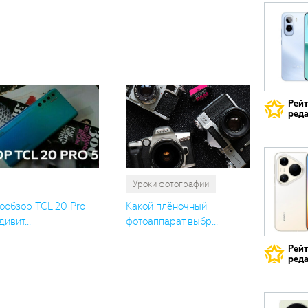
Вам
также
понрави
Рей
реда
Уроки фотографии
ообзор TCL 20 Pro
Какой плёночный
дивит...
фотоаппарат выбр...
Рей
реда