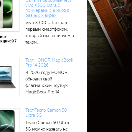
Самый подробный тест
vivo X300 Ultra с
примерами снимков в
разных жанрах
Vivo X300 Ultra стал
первым смартфоном,
который мы тестируем в
тинг
кции: 9.7
таком...
Тест HONOR MagicBook
Pro 14 2026
В 2026 году HONOR
обновил свой
флагманский ноутбук
MagicBook Pro 14....
Тест Tecno Camon 50
Ultra 5G
Tecno Camon 50 Ultra
5G можно назвать не