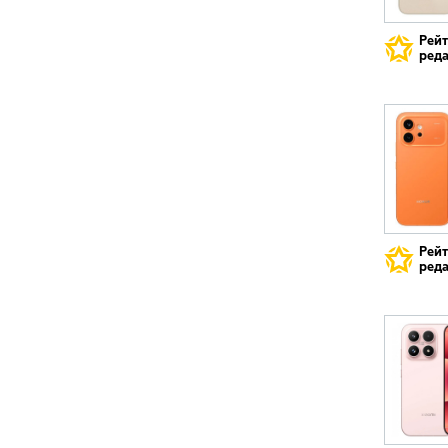
Рей
реда
Рей
реда