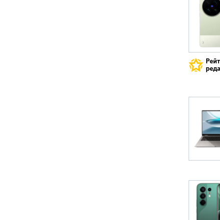
Рей
реда