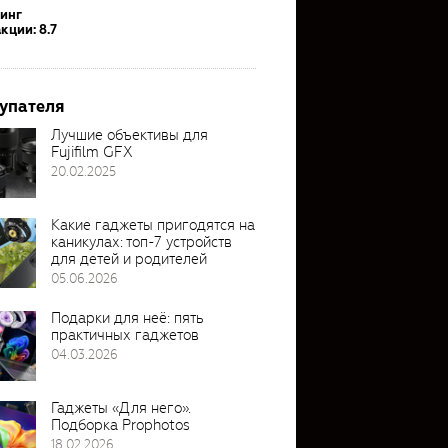
тинг
кции: 8.7
упателя
Лучшие объективы для
Fujifilm GFX
20.02.2025
Какие гаджеты пригодятся на
каникулах: топ-7 устройств
для детей и родителей
05.06.2026
Подарки для неё: пять
практичных гаджетов
04.03.2026
Гаджеты «Для него».
Подборка Prophotos
18.02.2026