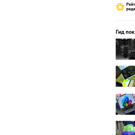
Рей
реда
Гид пок