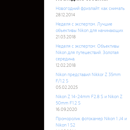
Новогодний фризлайт: как снимать
28.12.2014
Неделя с экспертом. Лучшие
объективы Nikon для начинающих
21.03.2018
Неделя с экспертом: Объективы
Nikon для путешествий. Золотая
середина
12.02.2018
Nikon представил Nikkor Z 35mm
F/1.2 S
05.02.2025
Nikon Z 14-24mm F2.8 S и Nikon Z
50mm F1.2 S
16.09.2020
Проморолик фотокамер Nikon 1 J4 и
Nikon 1 S2