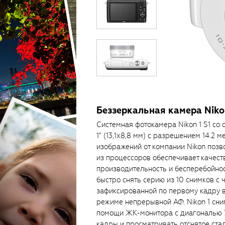
Беззеркальная камера Nikon
Системная фотокамера Nikon 1 S1 с
1” (13,1х8,8 мм) c разрешением 14.2
изображений от компании Nikon позв
из процессоров обеспечивает качест
производительность и бесперебойно
быстро снять серию из 10 снимков с 
зафиксированной по первому кадру в 
режиме непрерывной АФ. Nikon 1 сни
помощи ЖК-монитора с диагональю 7,
кадры и просматривать отснятое ста