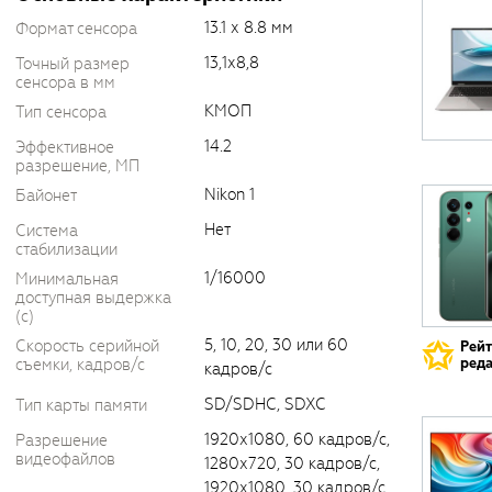
13.1 х 8.8 мм
Формат сенсора
13,1х8,8
Точный размер
сенсора в мм
КМОП
Тип сенсора
14.2
Эффективное
разрешение, МП
Nikon 1
Байонет
Нет
Система
стабилизации
1/16000
Минимальная
доступная выдержка
(c)
5, 10, 20, 30 или 60
Скорость серийной
Рей
съемки, кадров/с
реда
кадров/с
SD/SDHC, SDXC
Тип карты памяти
1920х1080, 60 кадров/с,
Разрешение
видеофайлов
1280х720, 30 кадров/с,
1920х1080, 30 кадров/с,