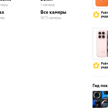
амеры
1 камера
ax
Все камеры
Рей
реда
мер
1673 камеры
Рей
реда
Гид пок