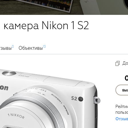
 камера Nikon 1 S2
0
13
тзывы
Объективы
До
БЫ
Рейти
польз
Отзыв