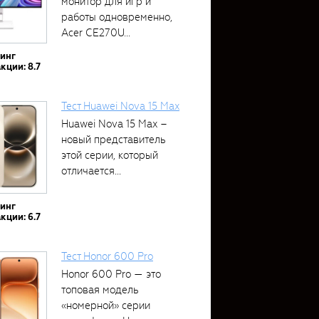
монитор для игр и
работы одновременно,
Acer CE270U...
тинг
кции: 8.7
Тест Huawei Nova 15 Max
Huawei Nova 15 Max –
новый представитель
этой серии, который
отличается...
тинг
кции: 6.7
Тест Honor 600 Pro
Honor 600 Pro — это
топовая модель
«номерной» серии