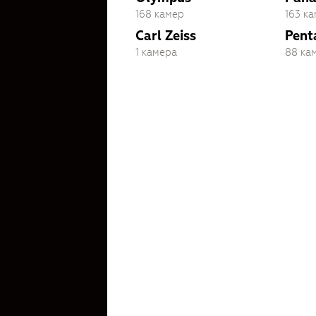
168 камер
163 к
Carl Zeiss
Pent
1 камера
88 ка