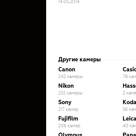
14.05.2014
Другие камеры
Canon
Casi
242 камеры
78 ка
Nikon
Hass
232 камеры
2 кам
Sony
Kod
217 камер
56 ка
Fujifilm
Leic
206 камер
40 ка
Olympus
Pana