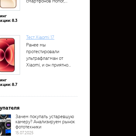
смартфонов Honor,...
тинг
кции: 8.3
Тест Xiaomi 17
Ранее мы
протестировали
ультрафлагман от
Xiaomi, и он приятно
удивил своими...
тинг
кции: 8.7
упателя
Зачем покупать устаревшую
камеру? Анализируем рынок
фототехники
15.07.2025