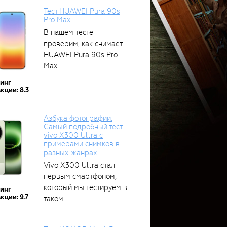
Тест HUAWEI Pura 90s
Pro Max
В нашем тесте
проверим, как снимает
HUAWEI Pura 90s Pro
Max...
тинг
кции: 8.3
Азбука фотографии.
Самый подробный тест
vivo X300 Ultra с
примерами снимков в
разных жанрах
Vivo X300 Ultra стал
первым смартфоном,
который мы тестируем в
тинг
кции: 9.7
таком...