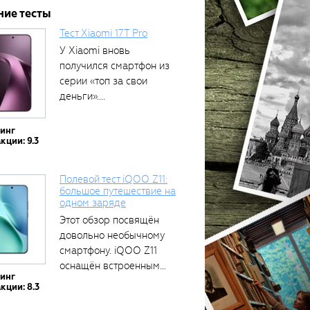
ние тесты
Тест Xiaomi 17T Pro
У Xiaomi вновь
получился смартфон из
серии «топ за свои
деньги»....
тинг
кции: 9.3
Полевой тест iQOO Z11:
большое путешествие на
одном заряде
Этот обзор посвящён
довольно необычному
смартфону. iQOO Z11
оснащён встроенным
тинг
аккумулятором...
кции: 8.3