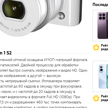
Послед
Рей
реда
 1 S2
о сменной оптикой оснащена КМОП-матрицей формата
 мегапикселей. Двойной процессор для обработки
оляет быстро снимать изображения и видео HD. Один
во изображения, а другой — высокую
сть непрерывной съемки. Фотокамера позволяет
частотой до 60 кадров в секунду при фокусировке,
серии, и с частотой до 20 кадров в секунду в
Рей
мает видеоклипы в формате Full HD (1080p). При
реда
5 см и разрешением 460 тыс. точек компоновать
ло более комфортно, а удобно расположенные кнопки