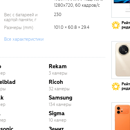
1280х720, 60 кадров/с
230
Вес с батареей и
картой памяти, г
Рей
101.0 × 60.8 × 29.4
Размеры (mm)
реда
Все характеристики
o
Rekam
мер
3 камеры
elblad
Ricoh
Рей
еры
32 камеры
реда
ak
Samsung
мер
134 камеры
a
Sigma
мер
10 камер
sonic
Зенит