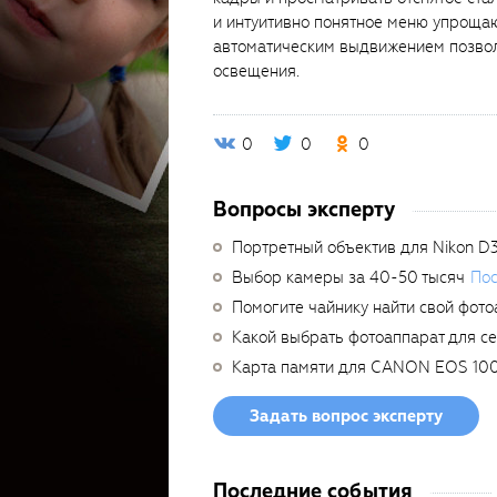
и интуитивно понятное меню упроща
автоматическим выдвижением позвол
освещения.
0
0
0
Вопросы эксперту
Портретный объектив для Nikon D
Выбор камеры за 40-50 тысяч
Пос
Помогите чайнику найти свой фото
Какой выбрать фотоаппарат для с
Карта памяти для CANON EOS 10
Задать вопрос эксперту
Последние события