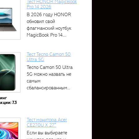
Тест HONOR MagicBook
Pro 14 2026
В 2026 году HONOR
обновил свой
флагманский ноутбук
MagicBook Pro 14....
Тест Tecno Camon 50
Ultra 5G
Tecno Camon 50 Ultra
5G можно назвать не
самым
сбалансированным
устройством....
тинг
кции: 7.3
Тест монитора Acer
CE270U X 27″
Если вы выбираете