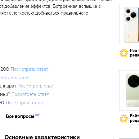
ют добавление эффектов. Встроенная вспышка с
яет с легкостью добиваться правильного
Рей
реда
3200
Посмотреть ответ
мотреть ответ
аппарат
Посмотреть ответ
емьи?
Посмотреть ответ
0D
Посмотреть ответ
891
Все вопросы
Рей
реда
Основные характеристики