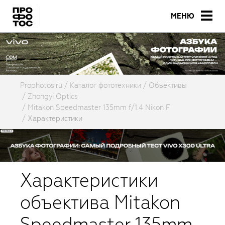
МЕНЮ
Prophotos.ru
Каталог фототехники
Объективы
Zhongyi Optics
Mitakon Speedmaster 135mm f/1.4 Nikon F
Характеристики
Характеристики
объектива Mitakon
Speedmaster 135mm