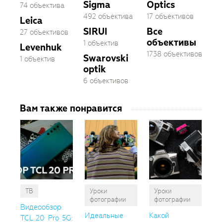
Sigma
Optics
74 объектива
492 объектива
17 объективов
Leica
SIRUI
Все
27 объективов
объективы
1 объектив
Levenhuk
1738 объективов
Swarovski
1 объектив
optik
6 объективов
Вам также понравится
ТВ
Уроки
Уроки
фотографии
фотографии
Видеообзор
Идеальные
Какой
TCL 20 Pro 5G: