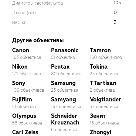
105
Диаметры светофильтра
0
Длина (мм)
3
Вес, кг
Другие объективы
Canon
Panasonic
Tamron
163 объектива
51 объектив
160 объективов
Nikon
Pentax
Tokina
172 объектива
80 объективов
25 объективов
Sony
Samsung
TTartisan
109 объективов
23 объектива
2 объектива
Fujifilm
Samyang
Voigtlander
51 объектив
167 объективов
37 объективов
Olympus
Schneider
Зенит
Kreuznach
58 объективов
16 объективов
6 объективов
Carl Zeiss
Zhongyi