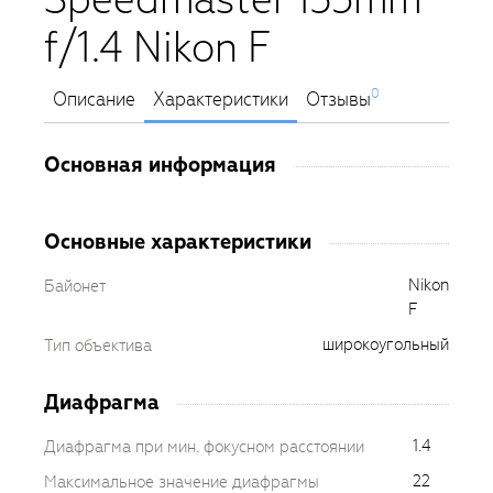
f/1.4 Nikon F
0
Описание
Характеристики
Отзывы
Основная информация
Основные характеристики
Nikon
Байонет
F
широкоугольный
Тип объектива
Диафрагма
1.4
Диафрагма при мин. фокусном расстоянии
22
Максимальное значение диафрагмы