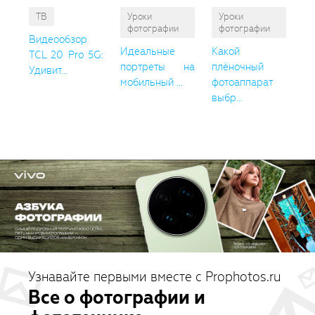
ТВ
Уроки
Уроки
фотографии
фотографии
Видеообзор
Идеальные
Какой
TCL 20 Pro 5G:
портреты на
плёночный
Удивит...
мобильный ...
фотоаппарат
выбр...
Узнавайте первыми вместе с Prophotos.ru
Все о фотографии и