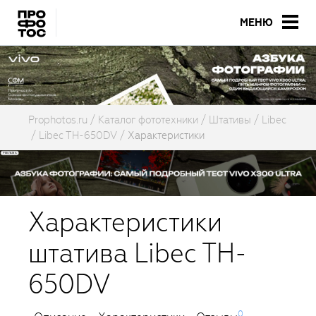
МЕНЮ
Prophotos.ru
Каталог фототехники
Штативы
Libec
Libec TH-650DV
Характеристики
Характеристики
штатива Libec TH-
650DV
0