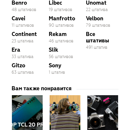
Benro
Libec
Unomat
48 штативов
19 штативов
22 штатива
Cavei
Manfrotto
Velbon
11 штативов
90 штативов
79 штативов
Continent
Rekam
Все
штативы
23 штатива
46 штативов
491 штатив
Era
Slik
33 штатива
56 штативов
Gitzo
Sony
63 штатива
1 штатив
Вам также понравится