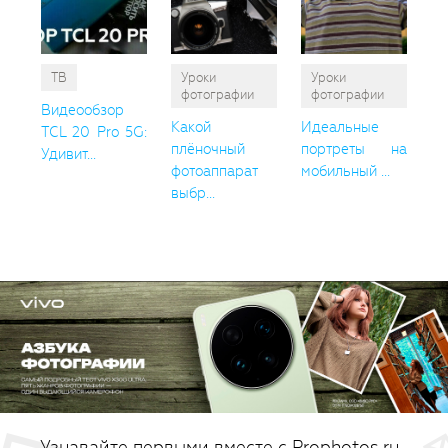
ТВ
Уроки
Уроки
фотографии
фотографии
Видеообзор
Какой
Идеальные
TCL 20 Pro 5G:
плёночный
портреты на
Удивит...
фотоаппарат
мобильный ...
выбр...
Узнавайте первыми вместе с Prophotos.ru