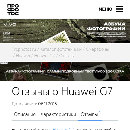
МЕНЮ
Prophotos.ru
Каталог фототехники
Смартфоны
Huawei
Huawei G7
Отзывы
Отзывы о Huawei G7
Дата анонса:
06.11.2015
0
Описание
Характеристики
Отзывы
Если вы работали с
Huawei G7
оставьте, пожалуйста,