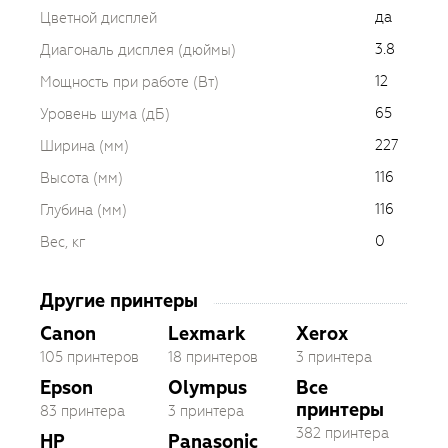
да
Цветной дисплей
3.8
Диагональ дисплея (дюймы)
12
Мощность при работе (Вт)
65
Уровень шума (дБ)
227
Ширина (мм)
116
Высота (мм)
116
Глубина (мм)
0
Вес, кг
Другие принтеры
Canon
Lexmark
Xerox
105 принтеров
18 принтеров
3 принтера
Epson
Olympus
Все
принтеры
83 принтера
3 принтера
382 принтера
HP
Panasonic