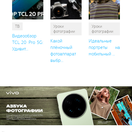
ТВ
Уроки
Уроки
фотографии
фотографии
Видеообзор
Какой
Идеальные
TCL 20 Pro 5G:
плёночный
портреты на
Удивит...
фотоаппарат
мобильный ...
выбр...