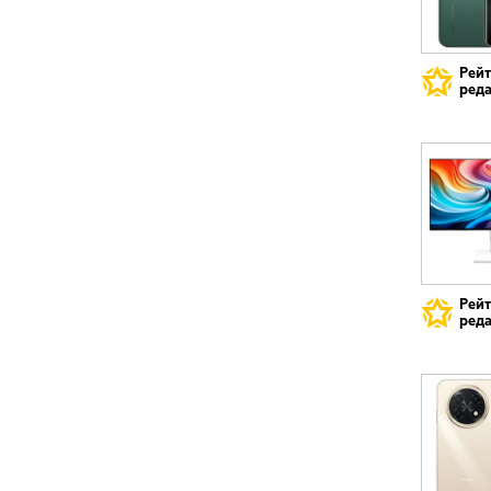
Рей
реда
Рей
реда