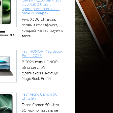
Самый подробный тест
vivo X300 Ultra с
примерами снимков в
разных жанрах
Vivo X300 Ultra стал
первым смартфоном,
который мы тестируем в
тинг
кции: 9.7
таком...
Тест HONOR MagicBook
Pro 14 2026
В 2026 году HONOR
обновил свой
флагманский ноутбук
MagicBook Pro 14....
Тест Tecno Camon 50
Ultra 5G
Tecno Camon 50 Ultra
5G можно назвать не