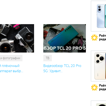
Вам
также
понрави
Рей
реда
ки фотографии
ТВ
й плёночный
Видеообзор TCL 20 Pro
ппарат выбр...
5G: Удивит...
Рей
реда