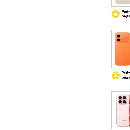
Рей
реда
Рей
реда