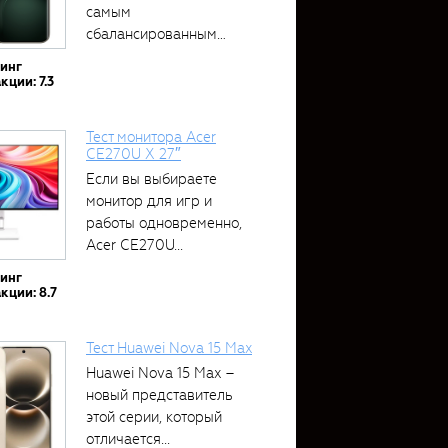
самым
сбалансированным
устройством....
тинг
кции: 7.3
Тест монитора Acer
CE270U X 27″
Если вы выбираете
монитор для игр и
работы одновременно,
Acer CE270U...
тинг
кции: 8.7
Тест Huawei Nova 15 Max
Huawei Nova 15 Max –
новый представитель
этой серии, который
отличается...