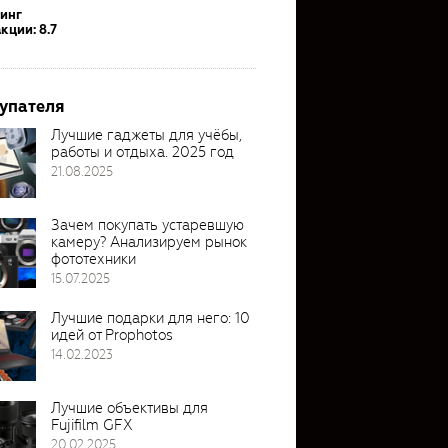
тинг
кции: 8.7
упателя
Лучшие гаджеты для учёбы,
работы и отдыха. 2025 год
21.08.2025
Зачем покупать устаревшую
камеру? Анализируем рынок
фототехники
15.07.2025
Лучшие подарки для него: 10
идей от Prophotos
14.02.2023
Лучшие объективы для
Fujifilm GFX
20.02.2025