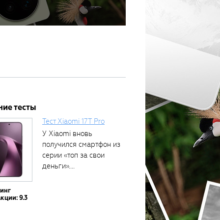
ние тесты
Тест Xiaomi 17T Pro
У Xiaomi вновь
получился смартфон из
серии «топ за свои
деньги»....
тинг
кции: 9.3