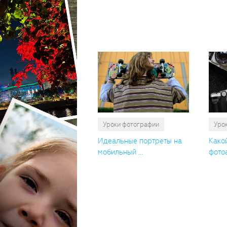
Уроки фотографии
Уро
Идеальные портреты на
Како
мобильный ...
фотоа