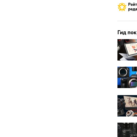
Рей
реда
Гид пок