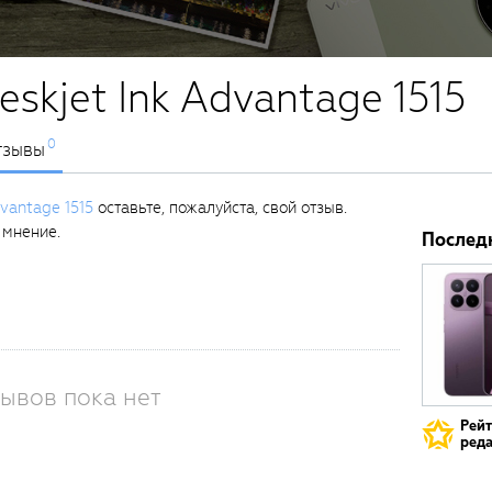
skjet Ink Advantage 1515
0
тзывы
dvantage 1515
оставьте, пожалуйста, свой отзыв.
 мнение.
Послед
ывов пока нет
Рей
реда