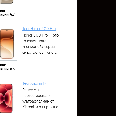
тинг
кции: 6.7
Тест Honor 600 Pro
Honor 600 Pro — это
топовая модель
«номерной» серии
смартфонов Honor,...
тинг
кции: 8.3
Тест Xiaomi 17
Ранее мы
протестировали
ультрафлагман от
Xiaomi, и он приятно
удивил своими...