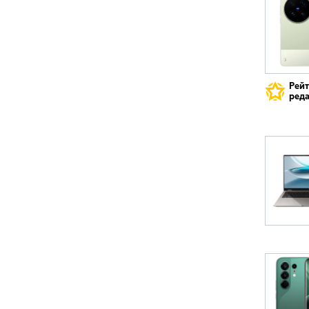
Рей
реда