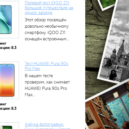
Полевой тест iQOO Z11:
большое путешествие на
одном заряде
тся
Этот обзор посвящён
довольно необычному
смартфону. iQOO Z11
оснащён встроенным
тинг
аккумулятором...
кции: 8.3
Тест HUAWEI Pura 90s
Pro Max
В нашем тесте
проверим, как снимает
HUAWEI Pura 90s Pro
Max...
тинг
кции: 8.3
Азбука фотографии.