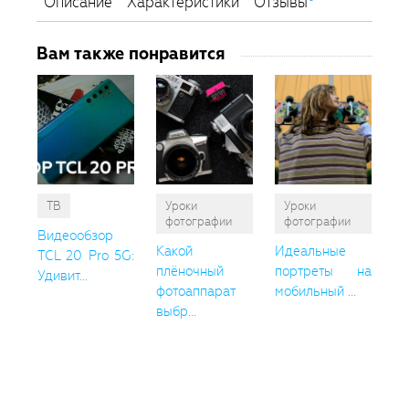
Описание
Характеристики
Отзывы
Вам также понравится
ТВ
Уроки
Уроки
фотографии
фотографии
Видеообзор
Какой
Идеальные
TCL 20 Pro 5G:
плёночный
портреты на
Удивит...
фотоаппарат
мобильный ...
выбр...