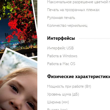
Максимальное разрешение цветной 
Печать на прозрачных пленках
Рулонная печать
Количество чернильниц
Интерфейсы
Интерфейс USB
Работа в Windows
Работа в Mac OS
Физические характеристик
Мощность при работе (Вт)
Уровень шума (дБ)
Ширина (мм)