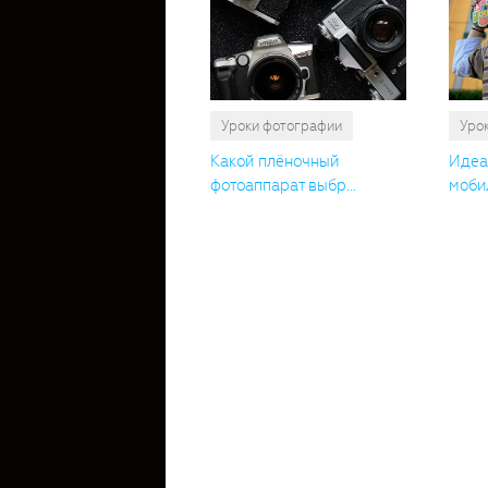
Уроки фотографии
Уро
Какой плёночный
Идеа
фотоаппарат выбр...
мобил