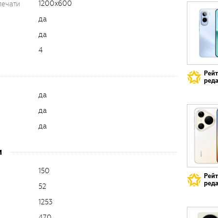
1200x600
печати
да
да
4
Рей
реда
да
да
да
и
150
Рей
реда
52
1253
470