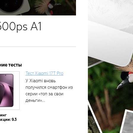
500ps A1
ние тесты
Тест Xiaomi 17T Pro
У Xiaomi вновь
получился смартфон из
серии «топ за свои
деньги»....
тинг
кции: 9.3