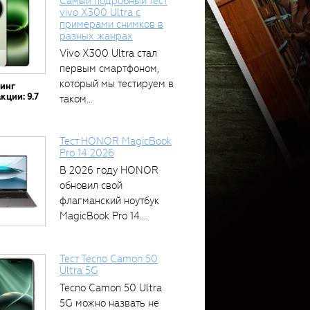
Самый подробный тест
vivo X300 Ultra с
примерами снимков в
разных жанрах
Vivo X300 Ultra стал
первым смартфоном,
который мы тестируем в
тинг
кции: 9.7
таком...
Тест HONOR MagicBook
Pro 14 2026
В 2026 году HONOR
обновил свой
флагманский ноутбук
MagicBook Pro 14....
Тест Tecno Camon 50
Ultra 5G
Tecno Camon 50 Ultra
5G можно назвать не