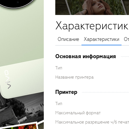
Характеристик
Описание
Характеристики
О
Основная информация
Тип
Название принтера
Принтер
Тип
Максимальный формат
Максимальное разрешение ч/б печа