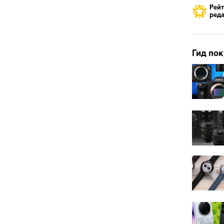
Рей
реда
Гид пок