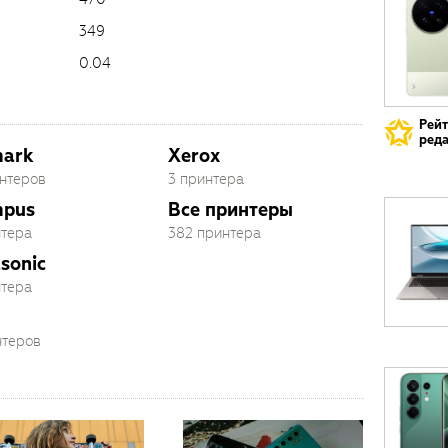
349
0.04
Рей
реда
mark
Xerox
интеров
3 принтера
mpus
Все принтеры
нтера
382 принтера
sonic
нтера
нтеров