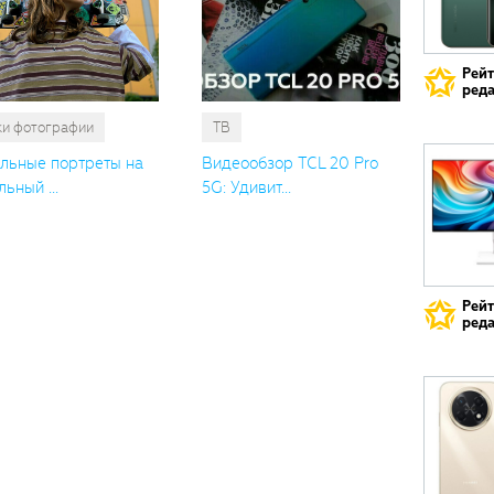
Рей
реда
ки фотографии
ТВ
льные портреты на
Видеообзор TCL 20 Pro
ьный ...
5G: Удивит...
Рей
реда