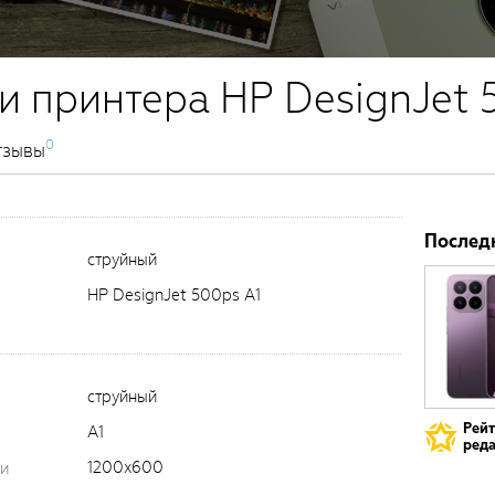
и принтера HP DesignJet 
0
тзывы
Послед
струйный
HP DesignJet 500ps A1
струйный
Рей
A1
реда
1200x600
ти