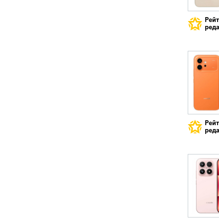
Рей
реда
Рей
реда