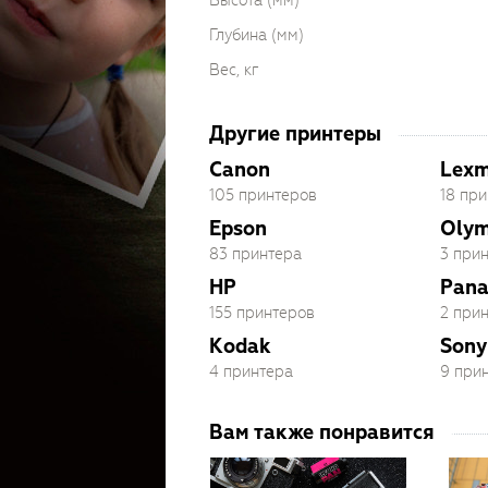
Высота (мм)
Глубина (мм)
Вес, кг
Другие принтеры
Canon
Lex
105 принтеров
18 пр
Epson
Oly
83 принтера
3 при
HP
Pana
155 принтеров
2 при
Kodak
Sony
4 принтера
9 при
Вам также понравится