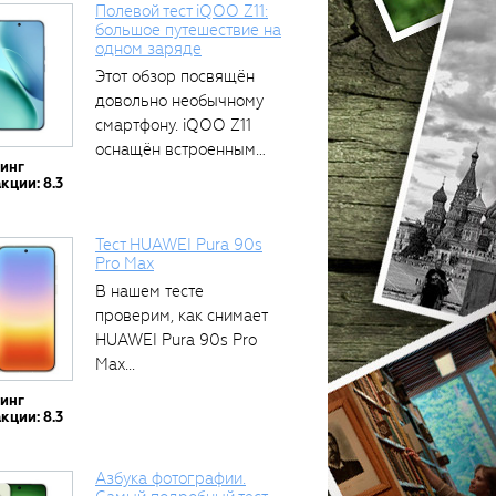
Полевой тест iQOO Z11:
большое путешествие на
одном заряде
Этот обзор посвящён
довольно необычному
смартфону. iQOO Z11
оснащён встроенным
тинг
аккумулятором...
кции: 8.3
Тест HUAWEI Pura 90s
Pro Max
В нашем тесте
проверим, как снимает
HUAWEI Pura 90s Pro
Max...
тинг
кции: 8.3
Азбука фотографии.