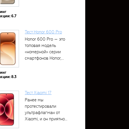
тинг
кции: 6.7
Тест Honor 600 Pro
Honor 600 Pro — это
топовая модель
«номерной» серии
смартфонов Honor,...
тинг
кции: 8.3
Тест Xiaomi 17
Ранее мы
протестировали
ультрафлагман от
Xiaomi, и он приятно
удивил своими...