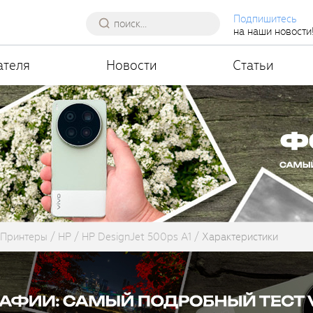
Подпишитесь
на наши новости
ателя
Новости
Статьи
Принтеры
HP
HP DesignJet 500ps A1
Характеристики