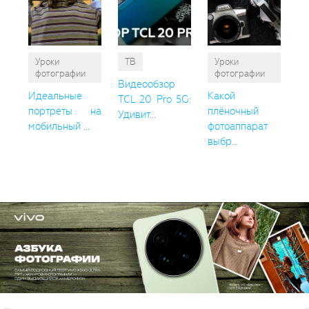
Уроки
ТВ
Уроки
фотографии
фотографии
Видеообзор
Идеальные
Какой
TCL 20 Pro 5G:
портреты на
плёночный
Удивит...
мобильный ...
фотоаппарат
выбр...