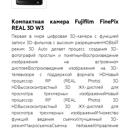
Компактная камера Fujifilm FinePix
REAL 3D W3
Первая в мире цифровая 3D-камера с функцией
записи 3D-фильмов с высоким разрешениемНОВЫЙ
режим 3D Auto делает процесс создания 3D-
фотографий простым и понятнымВоспроизведение
изображения на встроенном
дисплееВоспроизведение изображения на 3D-
телевизоре с поддержкой формата HDНовый
процессор RP (REAL Photo) 3D
HDВысококонтрастный 3D ЖК-дисплей для
просмотра трехмерных изображенийНовый
процессор RP (REAL Photo) 3D
HDВысококонтрастный 3D ЖК-дисплей для
просмотра трехмерных изображенийМножество
функций ведения съемкиУлучшенный 3D-
режимМакросъемкаСъемка пейзажейУправление