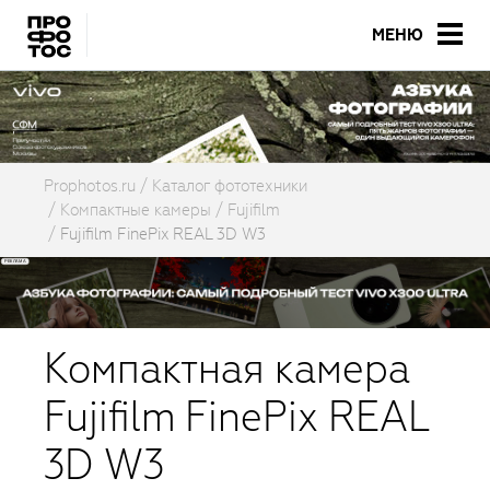
МЕНЮ
Prophotos.ru
Каталог фототехники
Компактные камеры
Fujifilm
Fujifilm FinePix REAL 3D W3
Компактная камера
Fujifilm FinePix REAL
3D W3