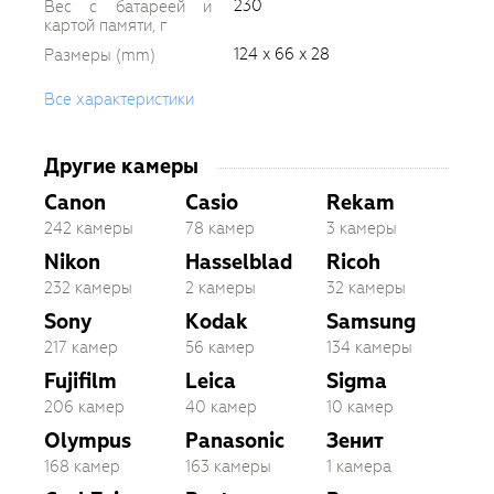
230
Вес с батареей и
картой памяти, г
124 x 66 x 28
Размеры (mm)
Все характеристики
Другие камеры
Canon
Casio
Rekam
242 камеры
78 камер
3 камеры
Nikon
Hasselblad
Ricoh
232 камеры
2 камеры
32 камеры
Sony
Kodak
Samsung
217 камер
56 камер
134 камеры
Fujifilm
Leica
Sigma
206 камер
40 камер
10 камер
Olympus
Panasonic
Зенит
168 камер
163 камеры
1 камера