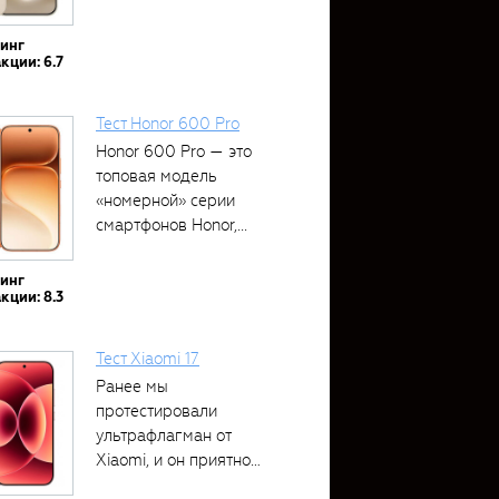
тинг
кции: 6.7
Тест Honor 600 Pro
Honor 600 Pro — это
топовая модель
«номерной» серии
смартфонов Honor,...
тинг
кции: 8.3
Тест Xiaomi 17
Ранее мы
протестировали
ультрафлагман от
Xiaomi, и он приятно
удивил своими...