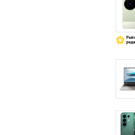
Рей
реда