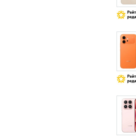
Рей
реда
Рей
реда