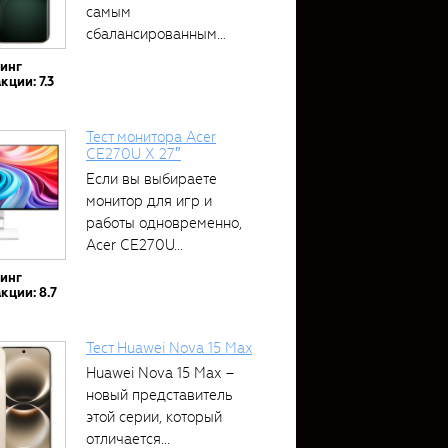
самым
сбалансированным
устройством....
тинг
кции: 7.3
Тест монитора Acer
CE270U X 27″
Если вы выбираете
монитор для игр и
работы одновременно,
Acer CE270U...
тинг
кции: 8.7
Тест Huawei Nova 15 Max
Huawei Nova 15 Max –
новый представитель
этой серии, который
отличается...