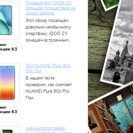
Полевой тест iQOO Z11:
большое путешествие на
одном заряде
тся
Этот обзор посвящён
довольно необычному
смартфону. iQOO Z11
оснащён встроенным
тинг
аккумулятором...
кции: 8.3
Тест HUAWEI Pura 90s
Pro Max
В нашем тесте
проверим, как снимает
HUAWEI Pura 90s Pro
Max...
тинг
кции: 8.3
Азбука фотографии.