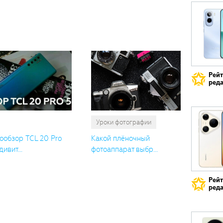
Вам
также
понрави
Рей
реда
Уроки фотографии
ообзор TCL 20 Pro
Какой плёночный
дивит...
фотоаппарат выбр...
Рей
реда