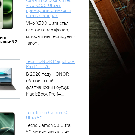
Самый подробный тест
vivo X300 Ultra с
примерами снимков в
разных жанрах
Vivo X300 Ultra стал
первым смартфоном,
который мы тестируем в
тинг
кции: 9.7
таком...
Тест HONOR MagicBook
Pro 14 2026
В 2026 году HONOR
обновил свой
флагманский ноутбук
MagicBook Pro 14....
Тест Tecno Camon 50
Ultra 5G
Tecno Camon 50 Ultra
5G можно назвать не