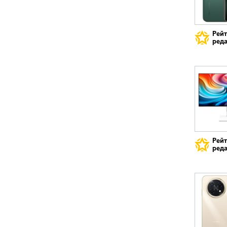
Рей
реда
Рей
реда