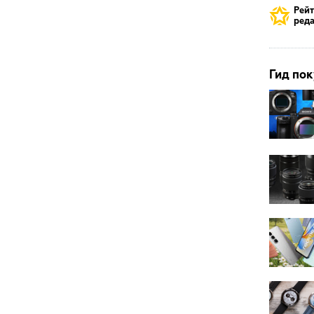
Рей
реда
Гид пок