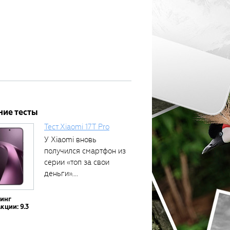
ние тесты
Тест Xiaomi 17T Pro
У Xiaomi вновь
получился смартфон из
серии «топ за свои
деньги»....
тинг
кции: 9.3