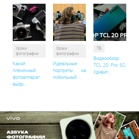
Уроки
Уроки
ТВ
фотографии
фотографии
Видеообзор
Какой
Идеальные
TCL 20 Pro 5G:
плёночный
портреты на
Удивит...
фотоаппарат
мобильный ...
выбр...