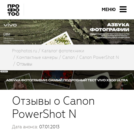
МЕНЮ
Prophotos.ru
Каталог фототехники
Компактные камеры
Canon
Canon PowerShot N
Отзывы
Отзывы о Canon
PowerShot N
Дата анонса:
07.01.2013