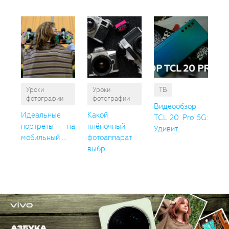
Уроки
Уроки
ТВ
фотографии
фотографии
Видеообзор
Идеальные
Какой
TCL 20 Pro 5G:
портреты на
плёночный
Удивит...
мобильный ...
фотоаппарат
выбр...