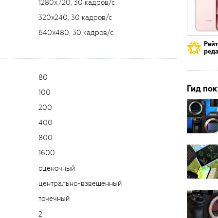
1280х720, 30 кадров/с
320x240, 30 кадров/с
640x480, 30 кадров/с
Рей
реда
80
Гид пок
100
200
400
800
1600
оценочный
центрально-взвешенный
точечный
2