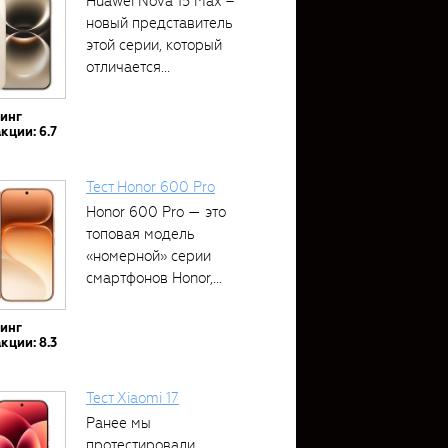
Huawei Nova 15 Max –
новый представитель
этой серии, который
отличается...
тинг
кции: 6.7
Тест Honor 600 Pro
Honor 600 Pro — это
топовая модель
«номерной» серии
смартфонов Honor,...
тинг
кции: 8.3
Тест Xiaomi 17
Ранее мы
протестировали