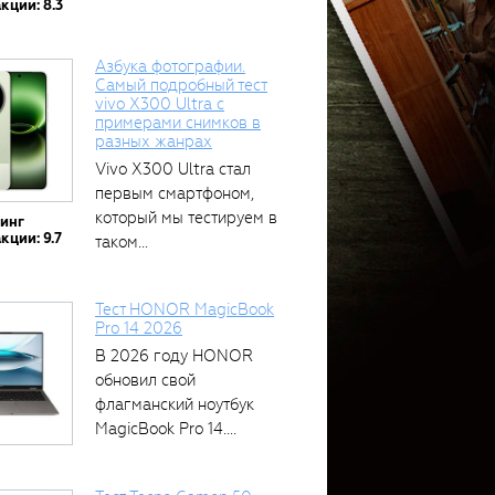
кции: 8.3
Азбука фотографии.
Самый подробный тест
vivo X300 Ultra с
примерами снимков в
разных жанрах
Vivo X300 Ultra стал
первым смартфоном,
который мы тестируем в
тинг
кции: 9.7
таком...
Тест HONOR MagicBook
Pro 14 2026
В 2026 году HONOR
обновил свой
флагманский ноутбук
MagicBook Pro 14....