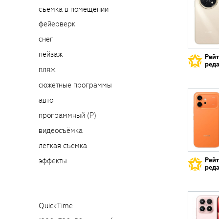
съемка в помещении
фейерверк
снег
пейзаж
Рей
реда
пляж
сюжетные программы
авто
программный (P)
видеосъёмка
легкая съёмка
Рей
эффекты
реда
QuickTime