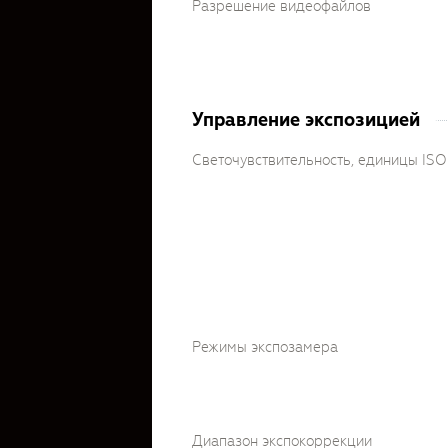
Разрешение видеофайлов
Управление экспозицией
Светочувствительность, единицы ISO
Режимы экспозамера
Диапазон экспокоррекции