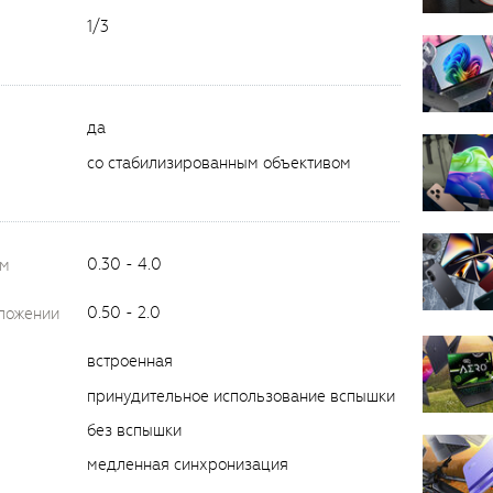
1/3
да
со стабилизированным объективом
0.30 - 4.0
ом
0.50 - 2.0
оложении
встроенная
принудительное использование вспышки
без вспышки
медленная синхронизация