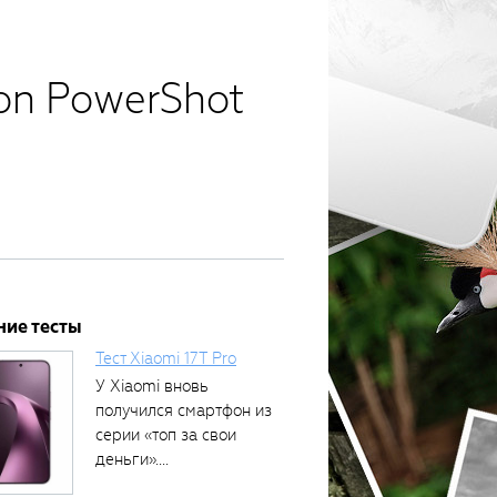
on PowerShot
ние тесты
Тест Xiaomi 17T Pro
У Xiaomi вновь
получился смартфон из
серии «топ за свои
деньги»....