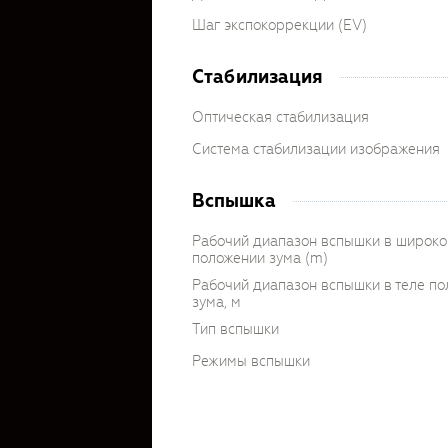
Шаг экспокоррекции (EV)
Стабилизация
Оптическая стабилизация
Система стабилизации изображения
Вспышка
Рабочий диапазон вспышки в широк
положении зума (m)
Рабочий диапазон вспышки в теле п
зума, м
Тип вспышки
Режимы вспышки