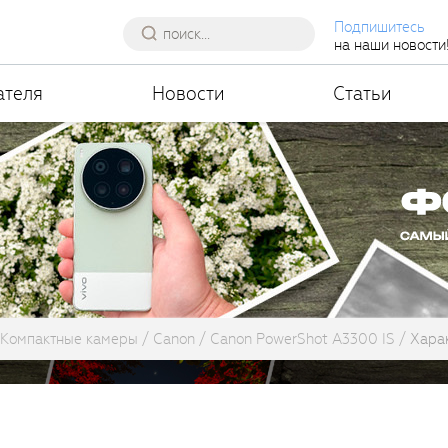
Подпишитесь
на наши новости
ателя
Новости
Статьи
Компактные камеры
Canon
Canon PowerShot A3300 IS
Хара