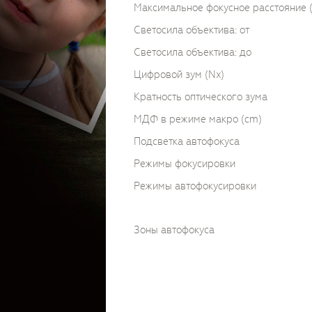
Максимальное фокусное расстояние
Светосила объектива: от
Светосила объектива: до
Цифровой зум (Nx)
Кратность оптического зума
МДФ в режиме макро (cm)
Подсветка автофокуса
Режимы фокусировки
Режимы автофокусировки
Зоны автофокуса