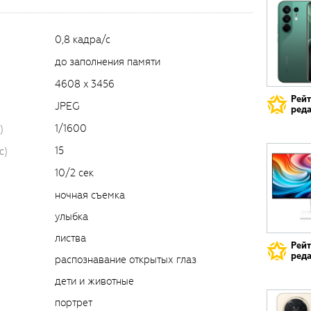
0,8 кадра/с
до заполнения памяти
4608 x 3456
Рей
JPEG
реда
1/1600
)
15
c)
10/2 сек
ночная съемка
улыбка
листва
Рей
реда
распознавание открытых глаз
дети и животные
портрет