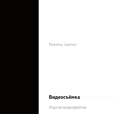
Режимы съемки
Видеосъёмка
Формат видеофайлов