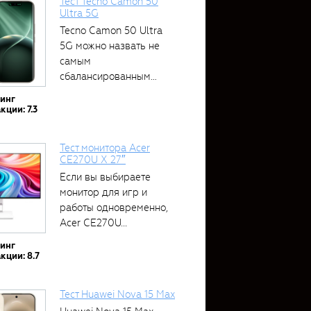
Тест Tecno Camon 50
Ultra 5G
Tecno Camon 50 Ultra
5G можно назвать не
самым
сбалансированным
устройством....
тинг
кции: 7.3
Тест монитора Acer
CE270U X 27″
Если вы выбираете
монитор для игр и
работы одновременно,
Acer CE270U...
тинг
кции: 8.7
Тест Huawei Nova 15 Max