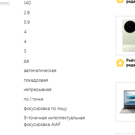
реда
140
 (mm)
2.8
5.9
4
4
3
да
Рей
реда
автоматическая
покадровая
непрерывная
по 1 точке
фокусировка по лицу
9-точечная интеллектуальная
фокусировка AiAF