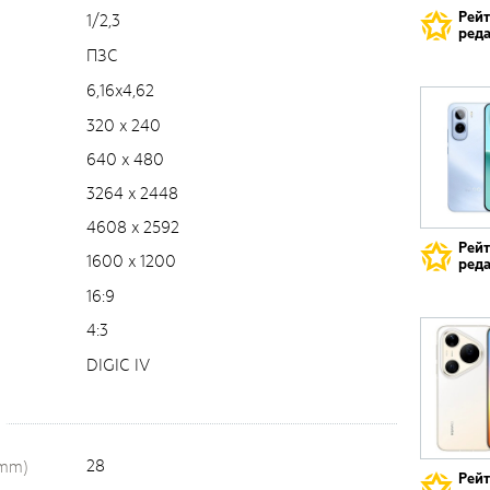
Рей
1/2,3
реда
ПЗС
6,16x4,62
320 x 240
640 x 480
3264 x 2448
4608 x 2592
Рей
1600 x 1200
реда
16:9
4:3
DIGIC IV
28
(mm)
Рей