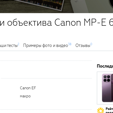
и объектива Canon MP-E 6
2
38
0
ши тесты
Примеры фото и видео
Отзывы
Послед
Canon EF
макро
Рей
реда