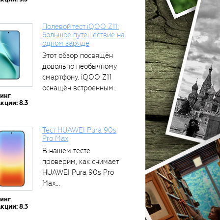
Полевой тест iQOO Z11:
большое путешествие на
одном заряде
Этот обзор посвящён
довольно необычному
смартфону. iQOO Z11
оснащён встроенным
тинг
аккумулятором...
кции: 8.3
Тест HUAWEI Pura 90s
Pro Max
В нашем тесте
проверим, как снимает
HUAWEI Pura 90s Pro
Max...
тинг
кции: 8.3