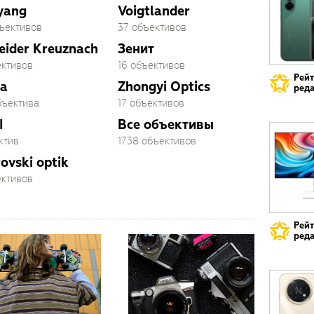
yang
Voigtlander
бъективов
37 объективов
eider Kreuznach
Зенит
ективов
16 объективов
Рей
a
Zhongyi Optics
реда
бъектива
17 объективов
I
Все объективы
ктив
1738 объективов
ovski optik
ективов
Рей
реда