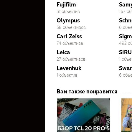
Fujifilm
Sam
51 объектив
167 о
Olympus
Schn
58 объективов
6 объ
Carl Zeiss
Sigm
74 объектива
492 о
Leica
SIRU
27 объективов
1 объе
Levenhuk
Swar
1 объектив
6 объ
Вам также понравится