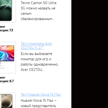
Tecno Camon 50 Ultra
5G можно назвать не
самым
сбалансированным
устройством....
тинг
кции: 7.3
Тест монитора Acer
CE270U X 27″
Если вы выбираете
монитор для игр и
работы одновременно,
Acer CE270U...
тинг
кции: 8.7
Тест Huawei Nova 15 Max
Huawei Nova 15 Max –
новый представитель