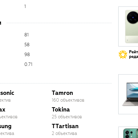
1
и
81
58
Рей
98
реда
0.71
sonic
Tamron
ектив
160 объективов
ax
Tokina
ъективов
25 объективов
sung
TTartisan
ъектива
2 объектива