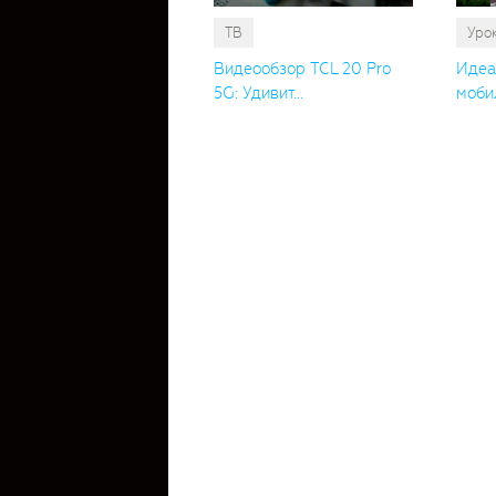
ТВ
Уро
Видеообзор TCL 20 Pro
Идеа
5G: Удивит...
мобил