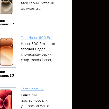
этой серии, который
отличается...
тинг
кции: 6.7
Тест Honor 600 Pro
Honor 600 Pro — это
топовая модель
«номерной» серии
смартфонов Honor,...
тинг
кции: 8.3
Тест Xiaomi 17
Ранее мы
протестировали
ультрафлагман от