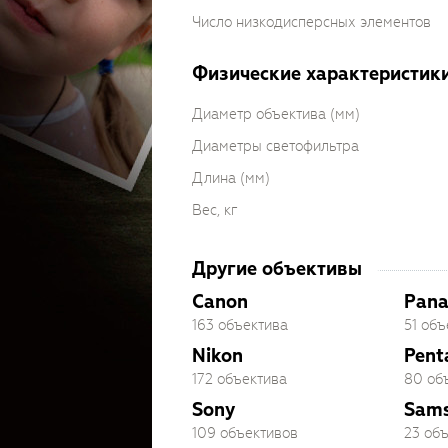
Число низкодисперсных элементов
Физические характеристик
Диаметр объектива (мм)
Диаметры светофильтра
Длина (мм)
Вес, кг
Другие объективы
Canon
Pana
163 объектива
51 объ
Nikon
Pent
172 объектива
80 об
Sony
Sam
109 объективов
23 об