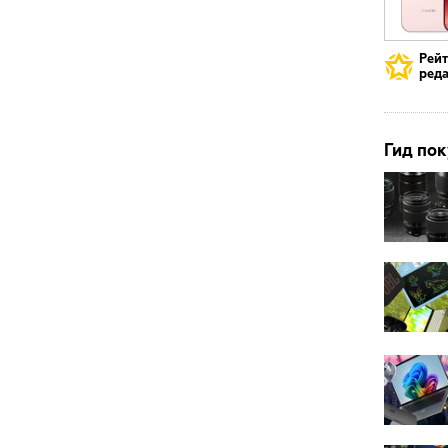
Рей
реда
Гид пок