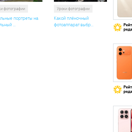
ки фотографии
Уроки фотографии
льные портреты на
Какой плёночный
ьный ...
фотоаппарат выбр...
Рей
реда
Рей
реда