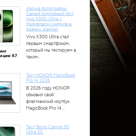
Азбука фотографии.
Самый подробный тест
vivo X300 Ultra с
примерами снимков в
разных жанрах
Vivo X300 Ultra стал
первым смартфоном,
который мы тестируем в
тинг
кции: 9.7
таком...
Тест HONOR MagicBook
Pro 14 2026
В 2026 году HONOR
обновил свой
флагманский ноутбук
MagicBook Pro 14....
Тест Tecno Camon 50
Ultra 5G