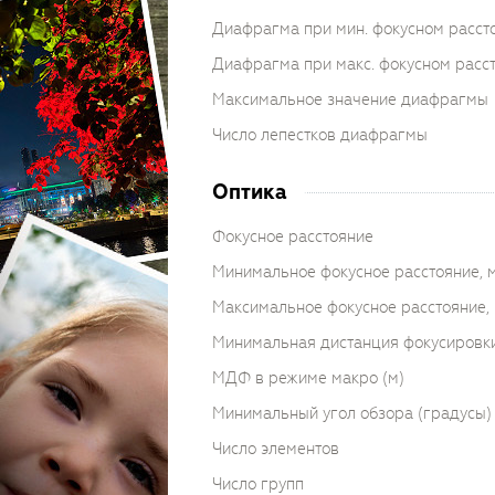
Диафрагма при мин. фокусном расст
Диафрагма при макс. фокусном расс
Максимальное значение диафрагмы
Число лепестков диафрагмы
Оптика
Фокусное расстояние
Минимальное фокусное расстояние, 
Максимальное фокусное расстояние,
Минимальная дистанция фокусировки
МДФ в режиме макро (м)
Минимальный угол обзора (градусы)
Число элементов
Число групп