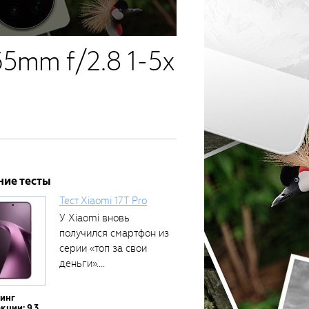
5mm f/2.8 1-5x
ние тесты
Тест Xiaomi 17T Pro
У Xiaomi вновь
получился смартфон из
серии «топ за свои
деньги»....
тинг
кции: 9.3