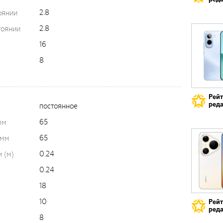
2.8
оянии
2.8
тоянии
16
8
Рей
реда
постоянное
65
мм
65
 мм
0.24
 (м)
0.24
18
10
Рей
реда
8