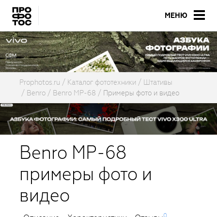
МЕНЮ
Prophotos.ru
Каталог фототехники
Штативы
Benro
Benro MP-68
Примеры фото и видео
Benro MP-68
примеры фото и
видео
0