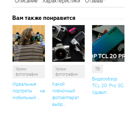
Описание
Характеристики
Отзывы
Вам также понравится
Уроки
Уроки
ТВ
фотографии
фотографии
Видеообзор
Идеальные
Какой
TCL 20 Pro 5G:
портреты на
плёночный
Удивит...
мобильный ...
фотоаппарат
выбр...