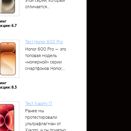
этой серии, который
отличается...
тинг
кции: 6.7
Тест Honor 600 Pro
Honor 600 Pro — это
топовая модель
«номерной» серии
смартфонов Honor,...
тинг
кции: 8.3
Тест Xiaomi 17
Ранее мы
протестировали
ультрафлагман от
Xiaomi, и он приятно