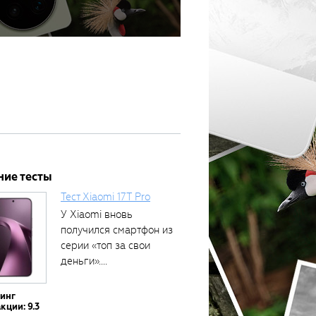
ние тесты
Тест Xiaomi 17T Pro
У Xiaomi вновь
получился смартфон из
серии «топ за свои
деньги»....
тинг
кции: 9.3