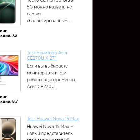
5G можно назвать не
самым
сбалансированным
устройством....
тинг
кции: 7.3
Тест монитора Acer
CE270U X 27″
Если вы выбираете
монитор для игр и
работы одновременно,
Acer CE270U...
тинг
кции: 8.7
Тест Huawei Nova 15 Max
Huawei Nova 15 Max –
новый представитель