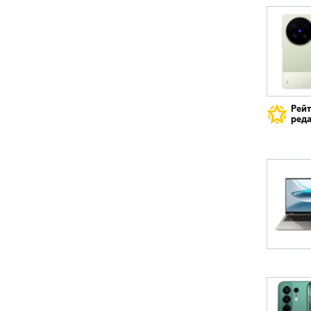
Рей
реда