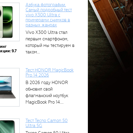
Азбука фотографии.
Самый подробный тест
vivo X300 Ultra с
примерами снимков в
разных жанрах
Vivo X300 Ultra стал
первым смартфоном,
который мы тестируем в
тинг
кции: 9.7
таком...
Тест HONOR MagicBook
Pro 14 2026
В 2026 году HONOR
обновил свой
флагманский ноутбук
MagicBook Pro 14....
Тест Tecno Camon 50
Ultra 5G
Tecno Camon 50 Ultra