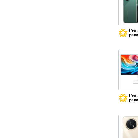
Рей
реда
Рей
реда