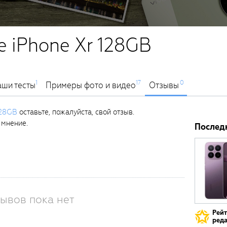
e iPhone Xr 128GB
1
17
0
ши тесты
Примеры фото и видео
Отзывы
128GB
оставьте, пожалуйста, свой отзыв.
 мнение.
Послед
ывов пока нет
Рей
реда