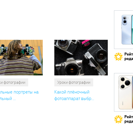
Вам
также
понрави
Рей
реда
ки фотографии
Уроки фотографии
льные портреты на
Какой плёночный
ьный ...
фотоаппарат выбр...
Рей
реда