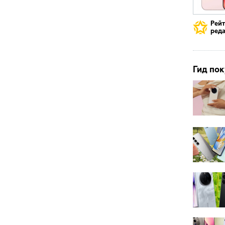
Рей
реда
Гид пок