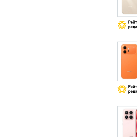
Рей
реда
Рей
реда