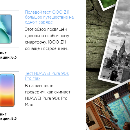
Полевой тест iQOO Z11:
большое путешествие на
одном заряде
тся
Этот обзор посвящён
довольно необычному
смартфону. iQOO Z11
оснащён встроенным
тинг
аккумулятором...
кции: 8.3
Тест HUAWEI Pura 90s
Pro Max
В нашем тесте
проверим, как снимает
HUAWEI Pura 90s Pro
Max...
тинг
кции: 8.3