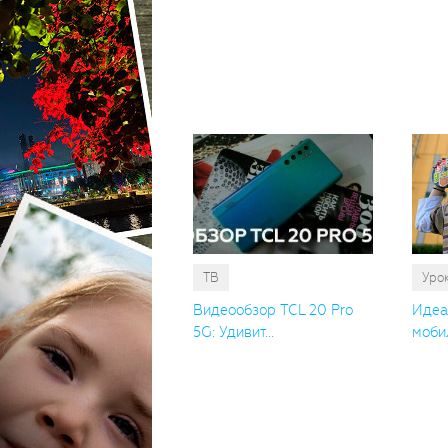
ТВ
Уро
Видеообзор TCL 20 Pro
Идеа
5G: Удивит...
мобил