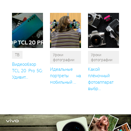
ТВ
Уроки
Уроки
фотографии
фотографии
Видеообзор
Идеальные
Какой
TCL 20 Pro 5G:
портреты на
плёночный
Удивит...
мобильный ...
фотоаппарат
выбр...