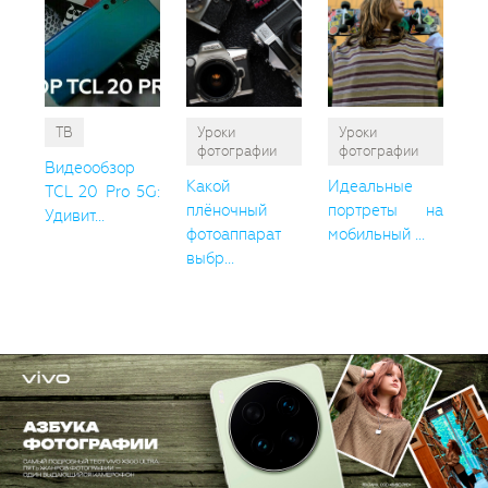
ТВ
Уроки
Уроки
фотографии
фотографии
Видеообзор
Какой
Идеальные
TCL 20 Pro 5G:
плёночный
портреты на
Удивит...
фотоаппарат
мобильный ...
выбр...