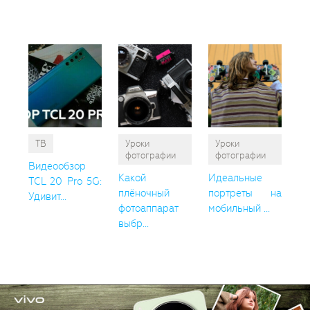
пон
ТВ
Уроки
Уроки
фотографии
фотографии
Видеообзор
Какой
Идеальные
TCL 20 Pro 5G:
плёночный
портреты на
Удивит...
фотоаппарат
мобильный ...
выбр...