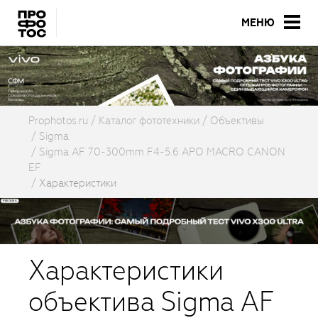
МЕНЮ
Prophotos.ru
Каталог фототехники
Объективы
Sigma
Sigma AF 70-300mm F4-5.6 APO MACRO CANON
EF
Характеристики
Характеристики
объектива Sigma AF