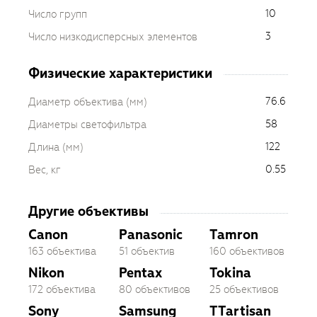
10
Число групп
3
Число низкодисперсных элементов
Физические характеристики
76.6
Диаметр объектива (мм)
58
Диаметры светофильтра
122
Длина (мм)
0.55
Вес, кг
Другие объективы
Canon
Panasonic
Tamron
163 объектива
51 объектив
160 объективов
Nikon
Pentax
Tokina
172 объектива
80 объективов
25 объективов
Sony
Samsung
TTartisan