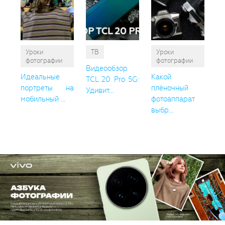
Уроки
ТВ
Уроки
фотографии
фотографии
Видеообзор
Идеальные
Какой
TCL 20 Pro 5G:
портреты на
плёночный
Удивит...
мобильный ...
фотоаппарат
выбр...