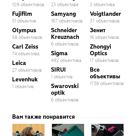
109 объективов
23 объектива
2 объектива
Fujifilm
Samyang
Voigtlander
51 объектив
167 объективов
37 объективов
Olympus
Schneider
Зенит
Kreuznach
58 объективов
16 объективов
6 объективов
Carl Zeiss
Zhongyi
Sigma
Optics
74 объектива
492 объектива
17 объективов
Leica
SIRUI
Все
27 объективов
объективы
1 объектив
Levenhuk
1738 объективов
Swarovski
1 объектив
optik
6 объективов
Вам также понравится