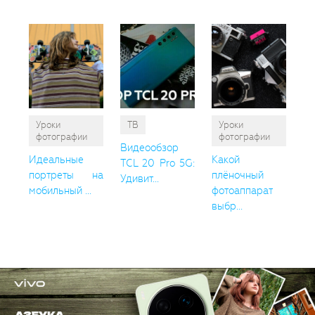
Уроки
ТВ
Уроки
фотографии
фотографии
Видеообзор
Идеальные
Какой
TCL 20 Pro 5G:
портреты на
плёночный
Удивит...
мобильный ...
фотоаппарат
выбр...