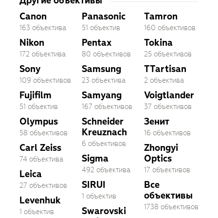
Другие объективы
Canon
Panasonic
Tamron
163 объектива
51 объектив
160 объективов
Nikon
Pentax
Tokina
172 объектива
80 объективов
25 объективов
Sony
Samsung
TTartisan
109 объективов
23 объектива
2 объектива
Fujifilm
Samyang
Voigtlander
51 объектив
167 объективов
37 объективов
Olympus
Schneider
Зенит
Kreuznach
58 объективов
16 объективов
6 объективов
Carl Zeiss
Zhongyi
Sigma
Optics
74 объектива
492 объектива
17 объективов
Leica
SIRUI
Все
27 объективов
объективы
1 объектив
Levenhuk
1738 объективов
Swarovski
1 объектив