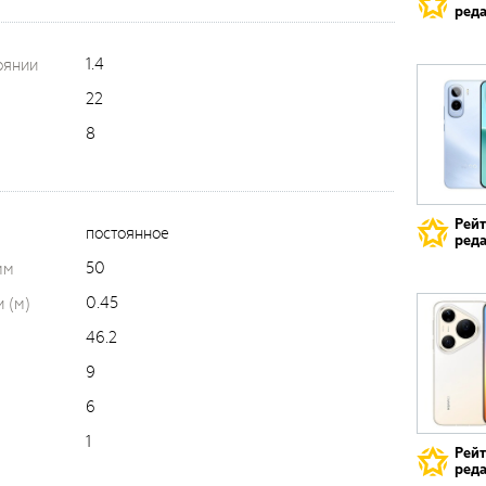
реда
1.4
оянии
22
8
Рей
постоянное
реда
50
мм
0.45
 (м)
46.2
9
6
1
Рей
реда