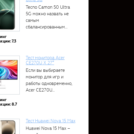
Tecno Camon 50 Ultra
5G можно назвать не
самым
сбалансированным
устройством....
тинг
кции: 7.3
Тест монитора Acer
CE270U X 27″
Если вы выбираете
монитор для игр и
работы одновременно,
Acer CE270U...
тинг
кции: 8.7
Тест Huawei Nova 15 Max
Huawei Nova 15 Max –