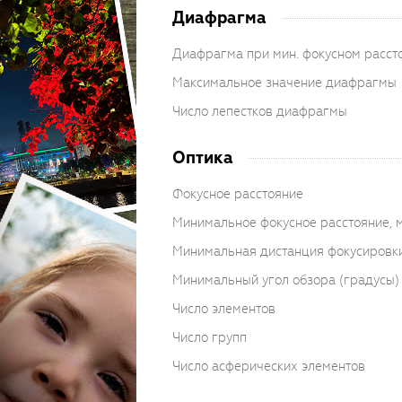
Диафрагма
Диафрагма при мин. фокусном расст
Максимальное значение диафрагмы
Число лепестков диафрагмы
Оптика
Фокусное расстояние
Минимальное фокусное расстояние, 
Минимальная дистанция фокусировки
Минимальный угол обзора (градусы)
Число элементов
Число групп
Число асферических элементов