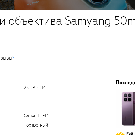
и объектива Samyang 50m
0
тзывы
Послед
25.08.2014
Canon EF-M
портретный
Рей