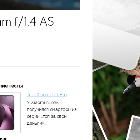
m f/1.4 AS
ние тесты
Тест Xiaomi 17T Pro
У Xiaomi вновь
получился смартфон из
серии «топ за свои
деньги»....
тинг