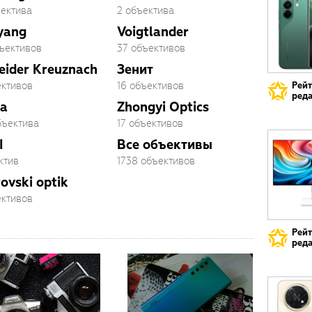
ъектива
2 объектива
yang
Voigtlander
бъективов
37 объективов
eider Kreuznach
Зенит
ективов
16 объективов
Рей
реда
a
Zhongyi Optics
бъектива
17 объективов
I
Все объективы
ктив
1738 объективов
ovski optik
ективов
Рей
реда