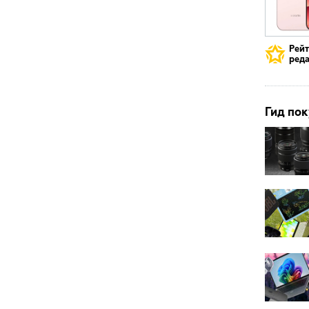
Рей
реда
Гид пок