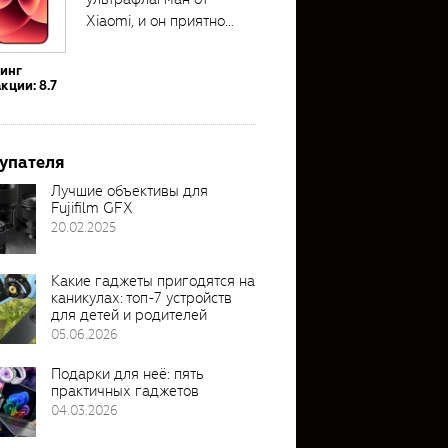
Xiaomi, и он приятно
удивил своими...
тинг
кции: 8.7
упателя
Лучшие объективы для
Fujifilm GFX
20.02.2025
Какие гаджеты пригодятся на
каникулах: топ-7 устройств
для детей и родителей
05.06.2026
Подарки для неё: пять
практичных гаджетов
04.03.2026