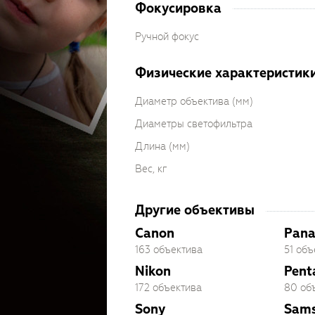
Фокусировка
Ручной фокус
Физические характеристик
Диаметр объектива (мм)
Диаметры светофильтра
Длина (мм)
Вес, кг
Другие объективы
Canon
Pana
163 объектива
51 объ
Nikon
Pent
172 объектива
80 об
Sony
Sam