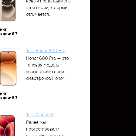
новый представитель
этой серии, который
отличается...
тинг
кции: 6.7
Тест Honor 600 Pro
Honor 600 Pro — это
топовая модель
«номерной» серии
смартфонов Honor,...
тинг
кции: 8.3
Тест Xiaomi 17
Ранее мы
протестировали
ультрафлагман от