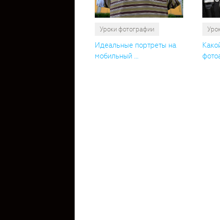
Уроки фотографии
Уро
Идеальные портреты на
Како
мобильный ...
фотоа