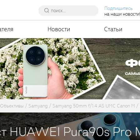
Подпишитесь
на наши новости
ателя
Новости
Статьи
Объективы
Samyang
Samyang 50mm f/1.4 AS UMC Canon M