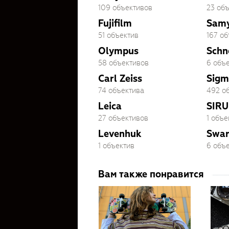
109 объективов
23 об
Fujifilm
Sam
51 объектив
167 о
Olympus
Schn
58 объективов
6 объ
Carl Zeiss
Sigm
74 объектива
492 о
Leica
SIRU
27 объективов
1 объе
Levenhuk
Swar
1 объектив
6 объ
Вам также понравится