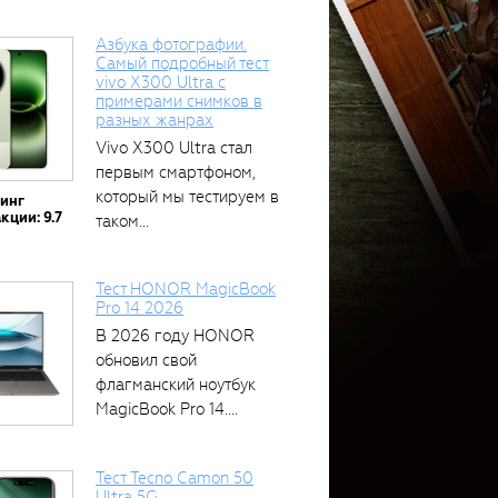
Азбука фотографии.
Самый подробный тест
vivo X300 Ultra с
примерами снимков в
разных жанрах
Vivo X300 Ultra стал
первым смартфоном,
который мы тестируем в
тинг
кции: 9.7
таком...
Тест HONOR MagicBook
Pro 14 2026
В 2026 году HONOR
обновил свой
флагманский ноутбук
MagicBook Pro 14....
Тест Tecno Camon 50
Ultra 5G