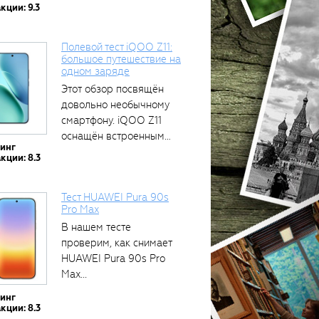
кции: 9.3
Полевой тест iQOO Z11:
большое путешествие на
одном заряде
Этот обзор посвящён
довольно необычному
смартфону. iQOO Z11
оснащён встроенным
тинг
аккумулятором...
кции: 8.3
Тест HUAWEI Pura 90s
Pro Max
В нашем тесте
проверим, как снимает
HUAWEI Pura 90s Pro
Max...
тинг
кции: 8.3