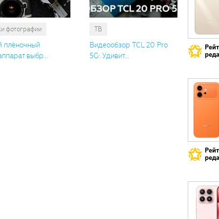
ки фотографии
ТВ
й плёночный
Видеообзор TCL 20 Pro
Рей
реда
ппарат выбр...
5G: Удивит...
Рей
реда