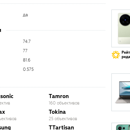
да
и
74.7
77
Рей
реда
81.6
0.575
sonic
Tamron
ектив
160 объективов
ax
Tokina
ъективов
25 объективов
sung
TTartisan