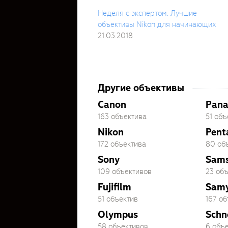
Неделя с экспертом. Лучшие
объективы Nikon для начинающих
21.03.2018
Другие объективы
Canon
Pana
163 объектива
51 объ
Nikon
Pent
172 объектива
80 об
Sony
Sam
109 объективов
23 об
Fujifilm
Sam
51 объектив
167 о
Olympus
Schn
58 объективов
6 объ