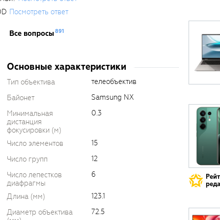
0D
Посмотреть ответ
891
Все вопросы
Основные характеристики
телеобъектив
Тип объектива
Samsung NX
Байонет
0.3
Минимальная
дистанция
фокусировки (м)
15
Число элементов
12
Число групп
6
Число лепестков
Рей
диафрагмы
реда
123.1
Длина (мм)
72.5
Диаметр объектива