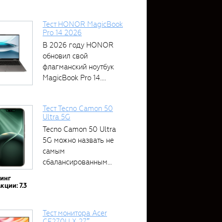
Тест HONOR MagicBook
Pro 14 2026
В 2026 году HONOR
обновил свой
флагманский ноутбук
MagicBook Pro 14....
Тест Tecno Camon 50
Ultra 5G
Tecno Camon 50 Ultra
5G можно назвать не
самым
сбалансированным
устройством....
тинг
кции: 7.3
Тест монитора Acer
CE270U X 27″