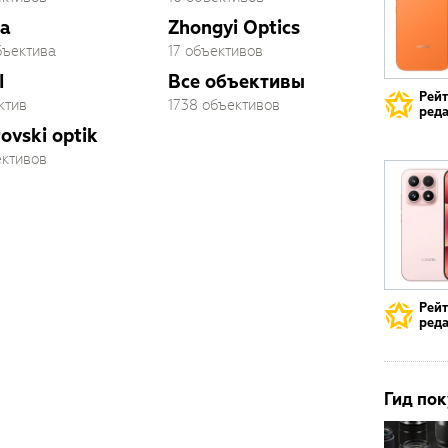
a
Zhongyi Optics
бъектива
17 объективов
I
Все объективы
Рей
ктив
1738 объективов
реда
ovski optik
ективов
Рей
реда
Гид пок