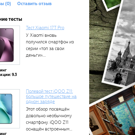
ы (0)
Оставить отзыв
ние тесты
Тест Xiaomi 17T Pro
У Xiaomi вновь
получился смартфон из
серии «топ за свои
деньги»....
тинг
кции: 9.3
Полевой тест iQOO Z11:
большое путешествие на
одном заряде
Этот обзор посвящён
довольно необычному
смартфону. iQOO Z11
оснащён встроенным
тинг