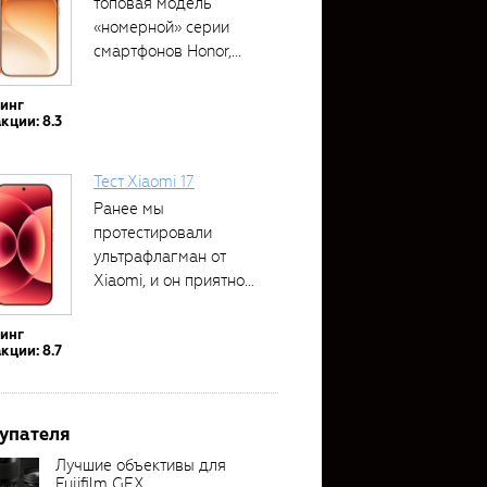
топовая модель
«номерной» серии
смартфонов Honor,...
тинг
кции: 8.3
Тест Xiaomi 17
Ранее мы
протестировали
ультрафлагман от
Xiaomi, и он приятно
удивил своими...
тинг
кции: 8.7
упателя
Лучшие объективы для
Fujifilm GFX