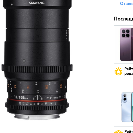
Отзыв
Послед
Рей
реда
Рей