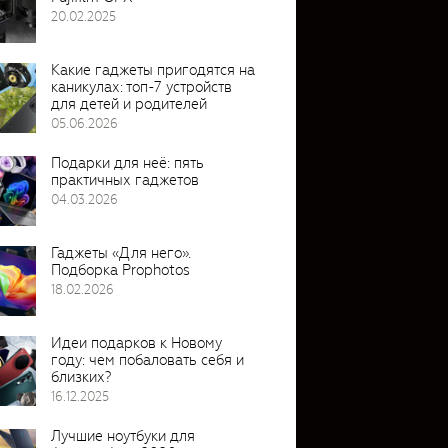
20.02.2025
Какие гаджеты пригодятся на
каникулах: топ-7 устройств
для детей и родителей
05.06.2026
Подарки для неё: пять
практичных гаджетов
04.03.2026
Гаджеты «Для него».
Подборка Prophotos
18.02.2026
Идеи подарков к Новому
году: чем побаловать себя и
близких?
16.12.2025
Лучшие ноутбуки для