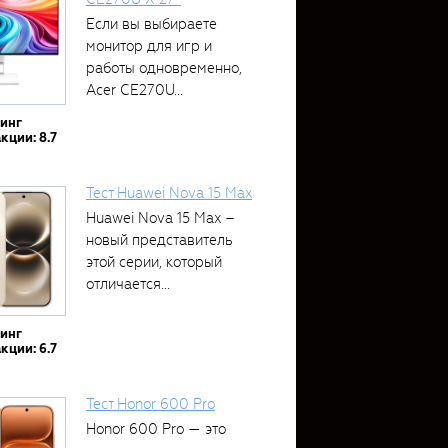
Если вы выбираете
монитор для игр и
работы одновременно,
Acer CE270U...
тинг
кции: 8.7
Тест Huawei Nova 15 Max
Huawei Nova 15 Max –
новый представитель
этой серии, который
отличается...
тинг
кции: 6.7
Тест Honor 600 Pro
Honor 600 Pro — это