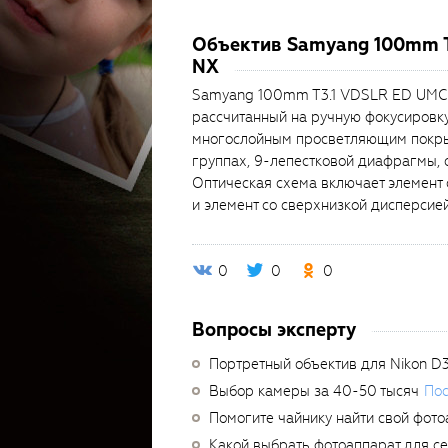
Объектив Samyang 100mm 
NX
Samyang 100mm T3.1 VDSLR ED UMC 
рассчитанный на ручную фокусировку
многослойным просветляющим покрыти
группах, 9-лепестковой диафрагмы,
Оптическая схема включает элемент 
и элемент со сверхнизкой дисперсией
0
0
0
Вопросы эксперту
Портретный объектив для Nikon D
Выбор камеры за 40-50 тысяч
Пос
Помогите чайнику найти свой фото
Какой выбрать фотоаппарат для с