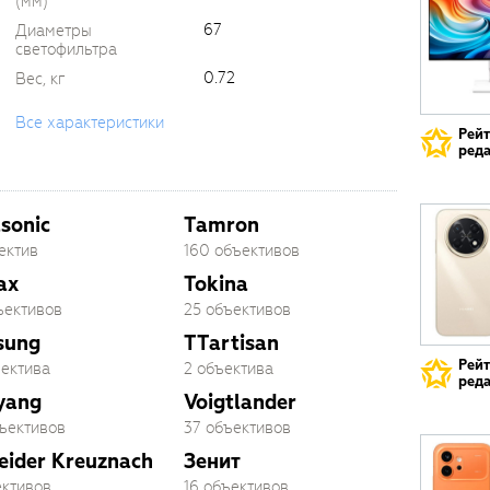
(мм)
67
Диаметры
светофильтра
0.72
Вес, кг
Все характеристики
Рей
реда
sonic
Tamron
ектив
160 объективов
ax
Tokina
ъективов
25 объективов
sung
TTartisan
Рей
ъектива
2 объектива
реда
yang
Voigtlander
бъективов
37 объективов
eider Kreuznach
Зенит
ективов
16 объективов