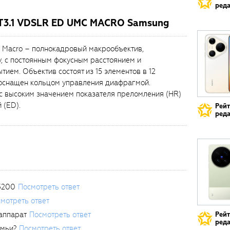
реда
T3.1 VDSLR ED UMC MACRO Samsung
Macro – полнокадровый макрообъектив,
, с постоянным фокусным расстоянием и
ем. Объектив состоят из 15 элементов в 12
 оснащен кольцом управления диафрагмой.
с высоким значением показателя преломления (HR)
 (ED).
Рей
реда
3200
Посмотреть ответ
мотреть ответ
аппарат
Посмотреть ответ
Рей
реда
емьи?
Посмотреть ответ