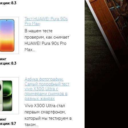
аккумулятором...
кции: 8.3
Тест HUAWEI Pura 90s
Pro Max
В нашем тесте
проверим, как снимает
HUAWEI Pura 90s Pro
Max...
тинг
кции: 8.3
Азбука фотографии.
Самый подробный тест
vivo X300 Ultra с
примерами снимков в
разных жанрах
Vivo X300 Ultra стал
первым смартфоном,
который мы тестируем в
тинг
кции: 9.7
таком...