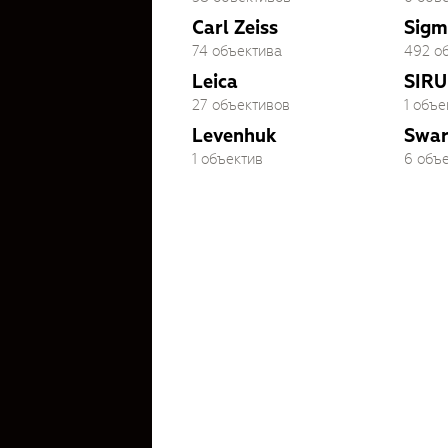
Carl Zeiss
Sigm
74 объектива
492 о
Leica
SIRU
27 объективов
1 объе
Levenhuk
Swar
1 объектив
6 объ