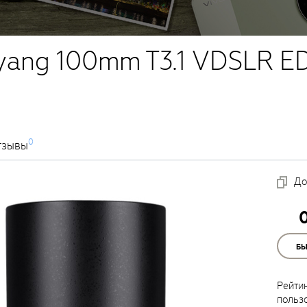
yang 100mm T3.1 VDSLR 
0
тзывы
До
Б
Рейти
польз