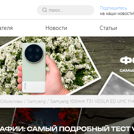
Подпишитесь
на наши новости
ателя
Новости
Статьи
Объективы
Samyang
Samyang 100mm T3.1 VDSLR ED UMC M