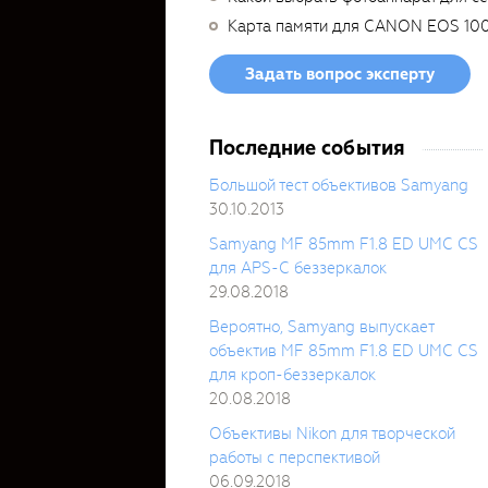
Карта памяти для CANON EOS 10
Задать вопрос эксперту
Последние события
Большой тест объективов Samyang
30.10.2013
Samyang MF 85mm F1.8 ED UMC CS
для APS-C беззеркалок
29.08.2018
Вероятно, Samyang выпускает
объектив MF 85mm F1.8 ED UMC CS
для кроп-беззеркалок
20.08.2018
Объективы Nikon для творческой
работы с перспективой
06.09.2018