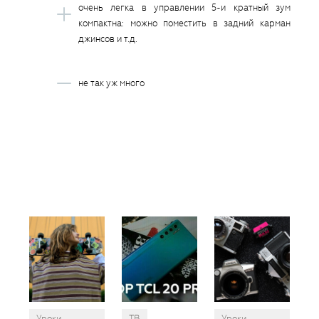
очень легка в управлении 5-и кратный зум
компактна: можно поместить в задний карман
джинсов и т.д.
не так уж много
Вам
так
пон
Уроки
ТВ
Уроки