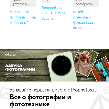
фотографии
фотографии
Видеообзор
Идеальные
Какой
TCL 20 Pro 5G:
портреты на
плёночный
Удивит...
мобильный ...
фотоаппарат
выбр...
Узнавайте первыми вместе с Prophotos.ru
Все о фотографии и
фототехнике