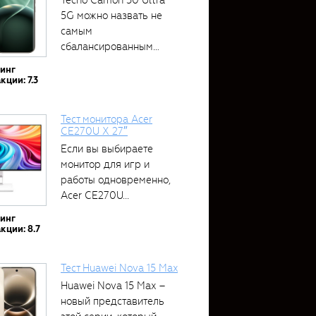
5G можно назвать не
самым
сбалансированным
устройством....
тинг
кции: 7.3
Тест монитора Acer
CE270U X 27″
Если вы выбираете
монитор для игр и
работы одновременно,
Acer CE270U...
тинг
кции: 8.7
Тест Huawei Nova 15 Max
Huawei Nova 15 Max –
новый представитель