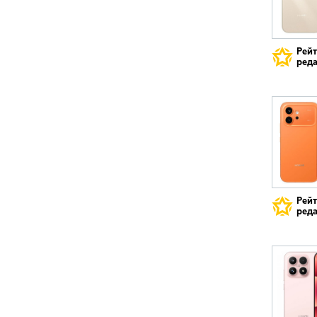
Рей
реда
Рей
реда