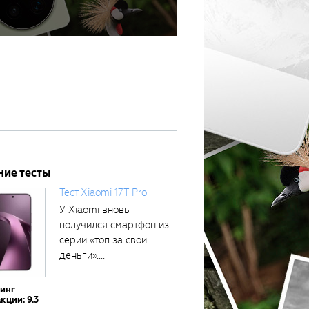
ние тесты
Тест Xiaomi 17T Pro
У Xiaomi вновь
получился смартфон из
серии «топ за свои
деньги»....
тинг
кции: 9.3