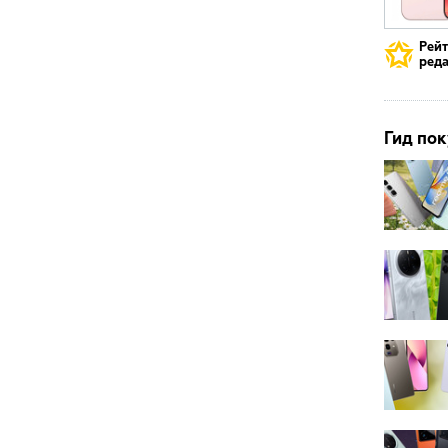
Рей
реда
Гид пок