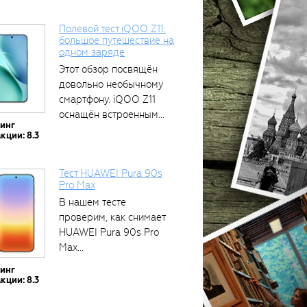
Полевой тест iQOO Z11:
большое путешествие на
одном заряде
тся
Этот обзор посвящён
довольно необычному
смартфону. iQOO Z11
оснащён встроенным
тинг
аккумулятором...
кции: 8.3
Тест HUAWEI Pura 90s
Pro Max
В нашем тесте
проверим, как снимает
HUAWEI Pura 90s Pro
Max...
тинг
кции: 8.3