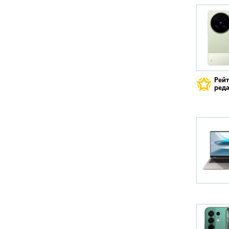
Рей
реда