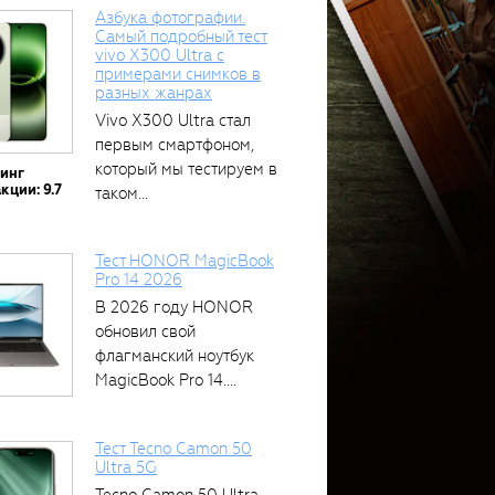
Азбука фотографии.
Самый подробный тест
vivo X300 Ultra с
примерами снимков в
разных жанрах
Vivo X300 Ultra стал
первым смартфоном,
который мы тестируем в
тинг
кции: 9.7
таком...
Тест HONOR MagicBook
Pro 14 2026
В 2026 году HONOR
обновил свой
флагманский ноутбук
MagicBook Pro 14....
Тест Tecno Camon 50
Ultra 5G
Tecno Camon 50 Ultra