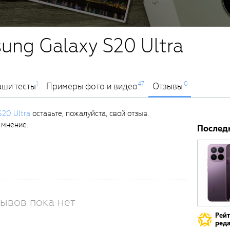
ung Galaxy S20 Ultra
1
47
0
ши тесты
Примеры фото и видео
Отзывы
20 Ultra
оставьте, пожалуйста, свой отзыв.
 мнение.
Послед
ывов пока нет
Рей
реда