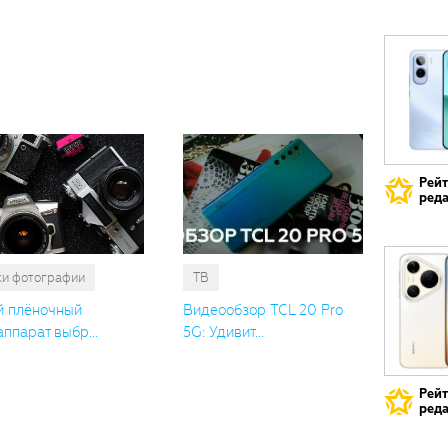
Вам
также
понрави
Рей
реда
ки фотографии
ТВ
й плёночный
Видеообзор TCL 20 Pro
ппарат выбр...
5G: Удивит...
Рей
реда