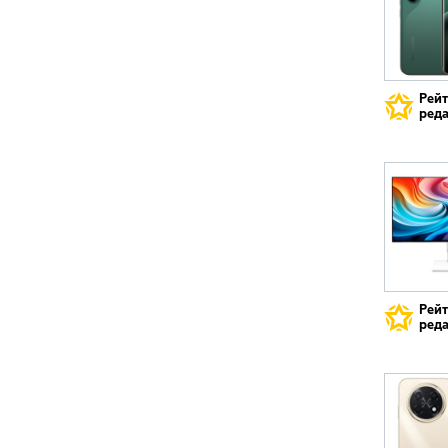
Рей
реда
Рей
реда