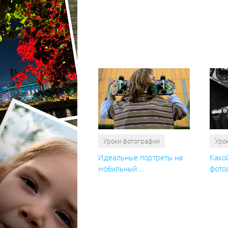
Уроки фотографии
Уро
Идеальные портреты на
Како
мобильный ...
фотоа