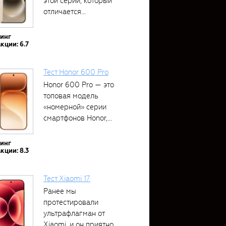
этой серии, который
отличается...
тинг
кции: 6.7
Тест Honor 600 Pro
Honor 600 Pro — это
топовая модель
«номерной» серии
смартфонов Honor,...
тинг
кции: 8.3
Тест Xiaomi 17
Ранее мы
протестировали
ультрафлагман от
Xiaomi, и он приятно