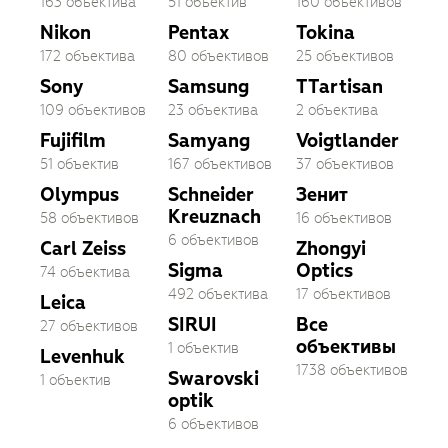
163 объектива
51 объектив
160 объективов
Nikon
Pentax
Tokina
172 объектива
80 объективов
25 объективов
Sony
Samsung
TTartisan
109 объективов
23 объектива
2 объектива
Fujifilm
Samyang
Voigtlander
51 объектив
167 объективов
37 объективов
Olympus
Schneider
Зенит
Kreuznach
58 объективов
16 объективов
6 объективов
Carl Zeiss
Zhongyi
Sigma
Optics
74 объектива
492 объектива
17 объективов
Leica
SIRUI
Все
27 объективов
объективы
1 объектив
Levenhuk
1738 объективов
Swarovski
1 объектив
optik
6 объективов