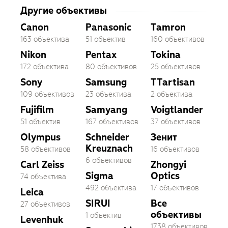
Другие объективы
Canon
Panasonic
Tamron
163 объектива
51 объектив
160 объективов
Nikon
Pentax
Tokina
172 объектива
80 объективов
25 объективов
Sony
Samsung
TTartisan
109 объективов
23 объектива
2 объектива
Fujifilm
Samyang
Voigtlander
51 объектив
167 объективов
37 объективов
Olympus
Schneider
Зенит
Kreuznach
58 объективов
16 объективов
6 объективов
Carl Zeiss
Zhongyi
Sigma
Optics
74 объектива
492 объектива
17 объективов
Leica
SIRUI
Все
27 объективов
объективы
1 объектив
Levenhuk
1738 объективов