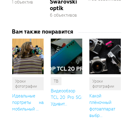
Swarovski
1 объектив
optik
6 объективов
Вам также понравится
Уроки
ТВ
Уроки
фотографии
фотографии
Видеообзор
Идеальные
Какой
TCL 20 Pro 5G:
портреты на
плёночный
Удивит...
мобильный ...
фотоаппарат
выбр...