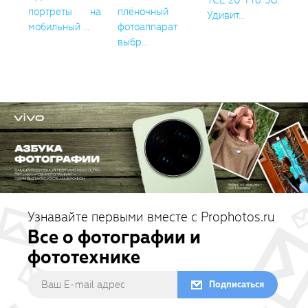
TCL 20 Pro 5G:
портреты на
плёночный
Удивит...
мобильный ...
фотоаппарат
выбр...
Узнавайте первыми вместе с Prophotos.ru
Все о фотографии и
фототехнике
Подписаться