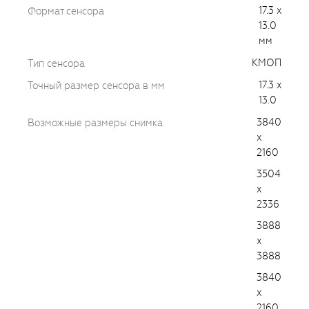
17.3 x
Формат сенсора
13.0
мм
КМОП
Тип сенсора
17.3 x
Точный размер сенсора в мм
13.0
3840
Возможные размеры снимка
x
2160
3504
x
2336
3888
x
3888
3840
x
2160