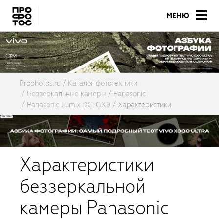
МЕНЮ
Prophotos.ru
Каталог фототехники
Беззеркальные камеры
Panasonic
Panasonic Lumix DC-GX9
Характеристики
Характеристики
беззеркальной
камеры Panasonic