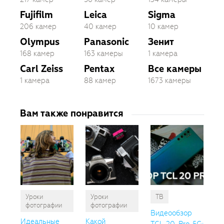
Fujifilm
Leica
Sigma
206 камер
40 камер
10 камер
Olympus
Panasonic
Зенит
168 камер
163 камеры
1 камера
Carl Zeiss
Pentax
Все камеры
1 камера
88 камер
1673 камеры
Вам также понравится
Уроки
Уроки
ТВ
фотографии
фотографии
Видеообзор
Идеальные
Какой