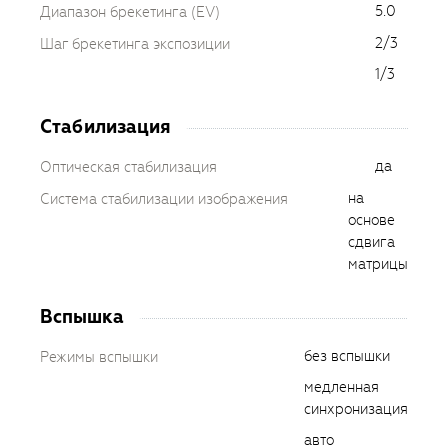
5.0
Диапазон брекетинга (EV)
2/3
Шаг брекетинга экспозиции
1/3
Стабилизация
да
Оптическая стабилизация
на
Система стабилизации изображения
основе
сдвига
матрицы
Вспышка
без вспышки
Режимы вспышки
медленная
синхронизация
авто