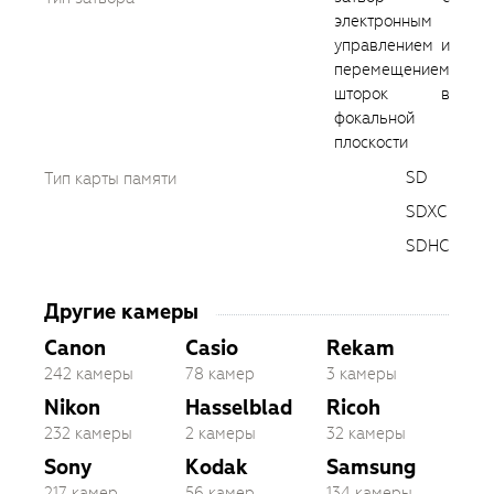
электронным
управлением и
перемещением
шторок в
фокальной
плоскости
SD
Тип карты памяти
SDXC
SDHC
Другие камеры
Canon
Casio
Rekam
242 камеры
78 камер
3 камеры
Nikon
Hasselblad
Ricoh
232 камеры
2 камеры
32 камеры
Sony
Kodak
Samsung
217 камер
56 камер
134 камеры