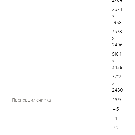
2624
x
1968
3328
x
2496
5184
x
3456
3712
x
2480
16:9
Пропорции снимка
4:3
1:1
3:2