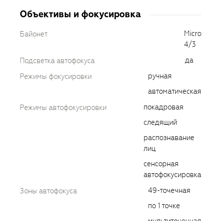
Объективы и фокусировка
Micro
Байонет
4/3
да
Подсветка автофокуса
ручная
Режимы фокусировки
автоматическая
покадровая
Режимы автофокусировки
следящий
распознавание
лиц
сенсорная
автофокусировка
49-точечная
Зоны автофокуса
по 1 точке