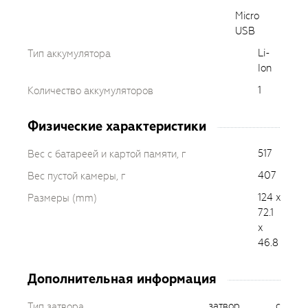
Micro
USB
Li-
Тип аккумулятора
Ion
1
Количество аккумуляторов
Физические характеристики
517
Вес с батареей и картой памяти, г
407
Вес пустой камеры, г
124 x
Размеры (mm)
72.1
x
46.8
Дополнительная информация
затвор с
Тип затвора