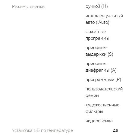
ручной (M)
Режимы съемки
интеллектуальный
авто (iAuto)
сюжетные
программы
приоритет
выдержки (S)
приоритет
диафрагмы (A)
программный (P)
пользовательский
режим
художественные
фильтры
видеосъёмка
да
Установка ББ по температуре