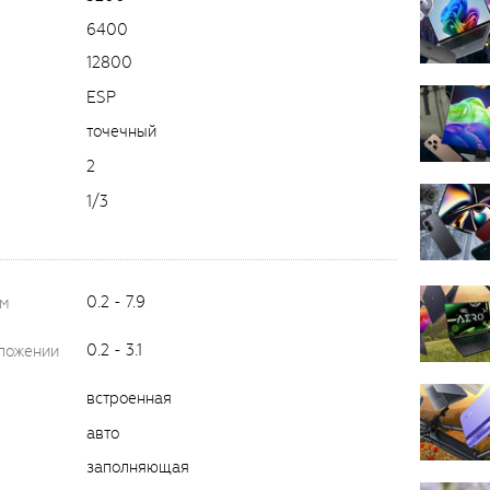
6400
12800
ESP
точечный
2
1/3
0.2 - 7.9
ом
0.2 - 3.1
оложении
встроенная
авто
заполняющая