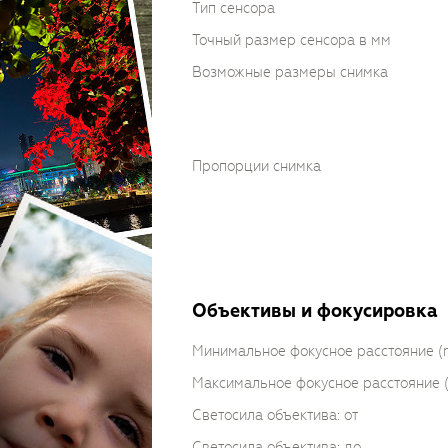
Тип сенсора
Точный размер сенсора в мм
Возможные размеры снимка
Пропорции снимка
Объективы и фокусировка
Минимальное фокусное расстояние 
Максимальное фокусное расстояние
Светосила объектива: от
Светосила объектива: до