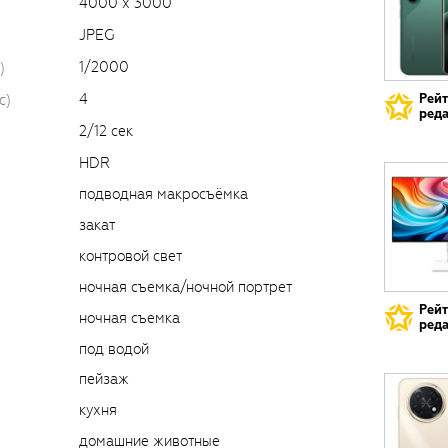
4000 х 3000
JPEG
1/2000
)
4
Рей
c)
реда
2/12 сек
HDR
подводная макросъёмка
закат
контровой свет
ночная съемка/ночной портрет
Рей
ночная съемка
реда
под водой
пейзаж
кухня
домашние животные