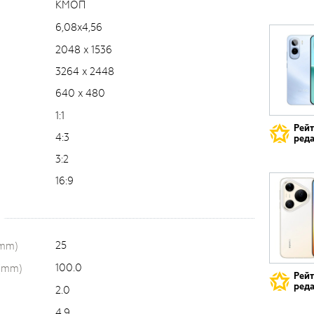
КМОП
6,08x4,56
2048 x 1536
3264 x 2448
640 x 480
1:1
Рей
4:3
реда
3:2
16:9
25
(mm)
100.0
 (mm)
Рей
реда
2.0
4.9