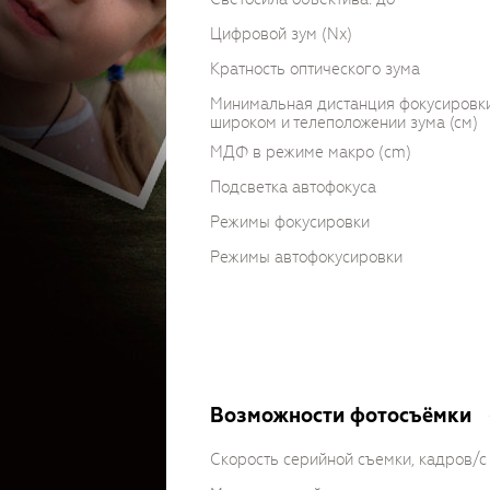
Цифровой зум (Nx)
Кратность оптического зума
Минимальная дистанция фокусировк
широком и телеположении зума (см)
МДФ в режиме макро (cm)
Подсветка автофокуса
Режимы фокусировки
Режимы автофокусировки
Возможности фотосъёмки
Скорость серийной съемки, кадров/с