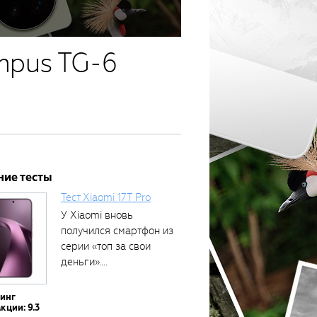
mpus TG-6
ние тесты
Тест Xiaomi 17T Pro
У Xiaomi вновь
получился смартфон из
серии «топ за свои
деньги»....
тинг
кции: 9.3