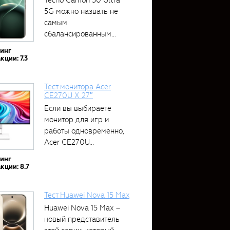
5G можно назвать не
самым
сбалансированным
устройством....
тинг
кции: 7.3
Тест монитора Acer
CE270U X 27″
Если вы выбираете
монитор для игр и
работы одновременно,
Acer CE270U...
тинг
кции: 8.7
Тест Huawei Nova 15 Max
Huawei Nova 15 Max –
новый представитель