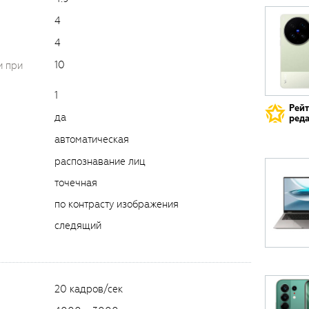
4
4
10
и при
1
Рей
да
реда
автоматическая
распознавание лиц
точечная
по контрасту изображения
следящий
20 кадров/сек