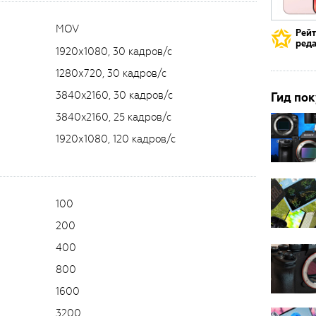
MOV
Рей
реда
1920х1080, 30 кадров/с
1280х720, 30 кадров/с
3840x2160, 30 кадров/с
Гид пок
3840x2160, 25 кадров/с
1920х1080, 120 кадров/с
100
200
400
800
1600
3200