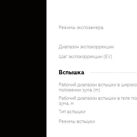
Режимы экспозамера
Диапазон экспокоррекции
Шаг экспокоррекции (EV)
Вспышка
Рабочий диапазон вспышки в широк
положении зума (m)
Рабочий диапазон вспышки в теле п
зума, м
Тип вспышки
Режимы вспышки