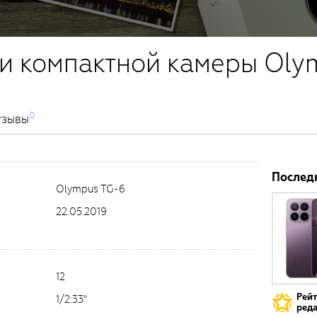
и компактной камеры Oly
0
тзывы
Послед
Olympus TG-6
22.05.2019
12
Рей
1/2.33"
реда