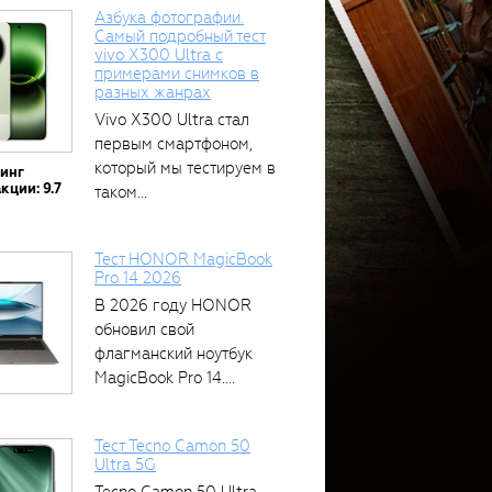
Азбука фотографии.
Самый подробный тест
vivo X300 Ultra с
примерами снимков в
разных жанрах
Vivo X300 Ultra стал
первым смартфоном,
который мы тестируем в
тинг
кции: 9.7
таком...
Тест HONOR MagicBook
Pro 14 2026
В 2026 году HONOR
обновил свой
флагманский ноутбук
MagicBook Pro 14....
Тест Tecno Camon 50
Ultra 5G
Tecno Camon 50 Ultra