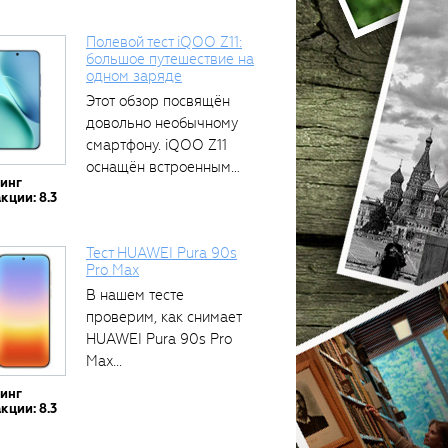
Полевой тест iQOO Z11:
большое путешествие на
одном заряде
Этот обзор посвящён
довольно необычному
смартфону. iQOO Z11
оснащён встроенным
тинг
аккумулятором...
кции: 8.3
Тест HUAWEI Pura 90s
Pro Max
В нашем тесте
проверим, как снимает
HUAWEI Pura 90s Pro
Max...
тинг
кции: 8.3