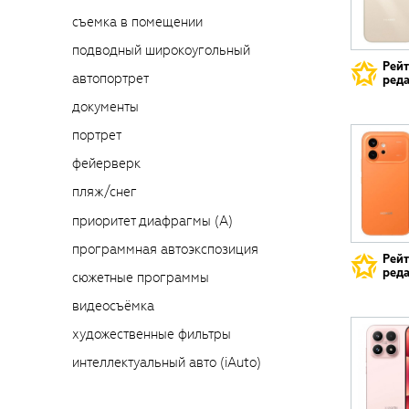
съемка в помещении
подводный широкоугольный
Рей
автопортрет
реда
документы
портрет
фейерверк
пляж/снег
приоритет диафрагмы (A)
программная автоэкспозиция
Рей
реда
сюжетные программы
видеосъёмка
художественные фильтры
интеллектуальный авто (iAuto)