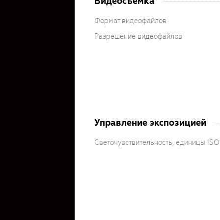
Видеосъёмка
Формат видеофайлов
Разрешение видеофайлов
Управление экспозицией
Светочувствительность, единицы ISO