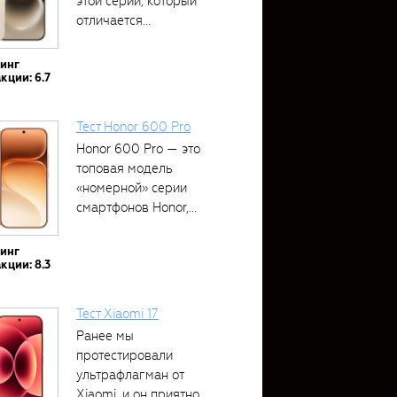
этой серии, который
отличается...
тинг
кции: 6.7
Тест Honor 600 Pro
Honor 600 Pro — это
топовая модель
«номерной» серии
смартфонов Honor,...
тинг
кции: 8.3
Тест Xiaomi 17
Ранее мы
протестировали
ультрафлагман от
Xiaomi, и он приятно