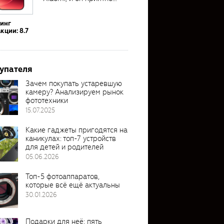
удивил своими...
тинг
кции: 8.7
упателя
Зачем покупать устаревшую
камеру? Анализируем рынок
фототехники
15.07.2025
Какие гаджеты пригодятся на
каникулах: топ-7 устройств
для детей и родителей
05.06.2026
Топ-5 фотоаппаратов,
которые всё ещё актуальны
30.01.2026
Подарки для неё: пять