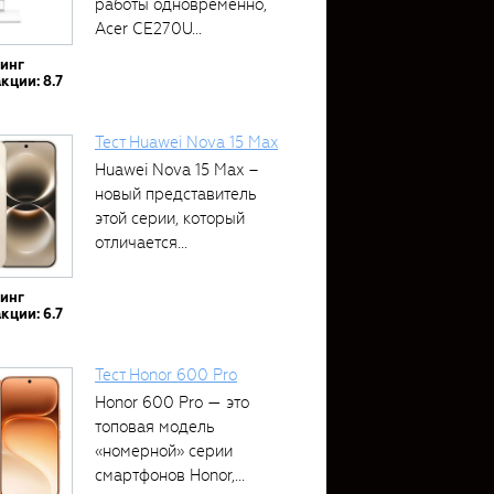
работы одновременно,
Acer CE270U...
тинг
кции: 8.7
Тест Huawei Nova 15 Max
Huawei Nova 15 Max –
новый представитель
этой серии, который
отличается...
тинг
кции: 6.7
Тест Honor 600 Pro
Honor 600 Pro — это
топовая модель
«номерной» серии
смартфонов Honor,...