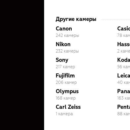
Другие камеры
Canon
Casi
242 камеры
78 ка
Nikon
Hass
232 камеры
2 кам
Sony
Kod
217 камер
56 ка
Fujifilm
Leic
206 камер
40 ка
Olympus
Pana
168 камер
163 к
Carl Zeiss
Pent
1 камера
88 ка