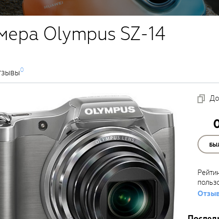
мера Olympus SZ-14
0
тзывы
До
БЫ
Рейти
польз
Отзыв
Послед