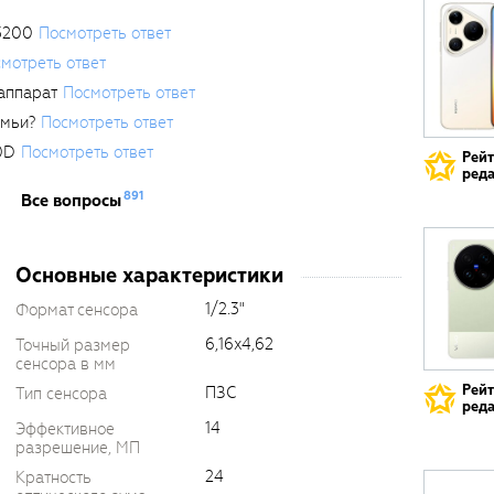
3200
Посмотреть ответ
мотреть ответ
аппарат
Посмотреть ответ
емьи?
Посмотреть ответ
0D
Посмотреть ответ
Рей
реда
891
Все вопросы
Основные характеристики
1/2.3"
Формат сенсора
6,16x4,62
Точный размер
сенсора в мм
Рей
ПЗС
Тип сенсора
реда
14
Эффективное
разрешение, МП
24
Кратность