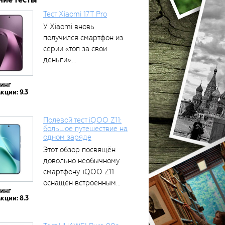
Тест Xiaomi 17T Pro
У Xiaomi вновь
получился смартфон из
серии «топ за свои
деньги»....
тинг
кции: 9.3
Полевой тест iQOO Z11:
большое путешествие на
одном заряде
Этот обзор посвящён
довольно необычному
смартфону. iQOO Z11
оснащён встроенным
тинг
аккумулятором...
кции: 8.3