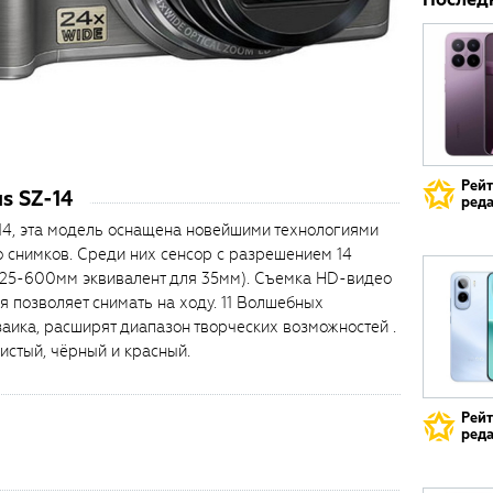
Рей
s SZ-14
реда
14, эта модель оснащена новейшими технологиями
 снимков. Среди них сенсор с разрешением 14
 (25-600мм эквивалент для 35мм). Съемка HD-видео
 позволяет снимать на ходу. 11 Волшебных
аика, расширят диапазон творческих возможностей .
ристый, чёрный и красный.
Рей
реда