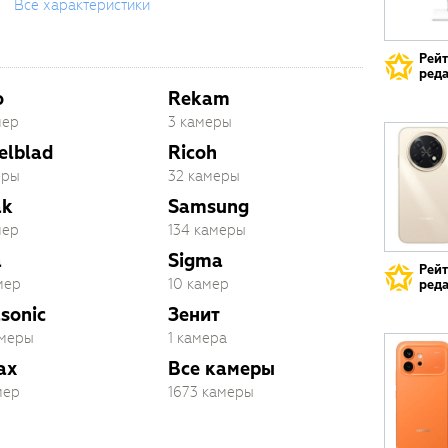
Все характеристики
Рей
реда
o
Rekam
мер
3 камеры
elblad
Ricoh
еры
32 камеры
ak
Samsung
мер
134 камеры
a
Sigma
Рей
мер
10 камер
реда
sonic
Зенит
амеры
1 камера
ax
Все камеры
мер
1673 камеры