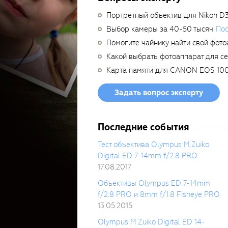
Портретный объектив для Nikon D
Выбор камеры за 40-50 тысяч
Пос
Помогите чайнику найти свой фото
Какой выбрать фотоаппарат для с
Карта памяти для CANON EOS 10
Задать вопрос эксперту
Последние события
Тест объектива Olympus M.Zuiko
Digital ED 7-14mm f/2.8 PRO
17.08.2017
Объективы Olympus ED 7-14mm
f/2.8 PRO и 8mm f/1.8 Fisheye PRO
13.05.2015
Olympus M.Zuiko Digital ED 14-