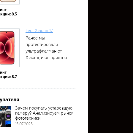
тинг
кции: 8.3
Тест Xiaomi 17
Ранее мы
протестировали
ультрафлагман от
Xiaomi, и он приятно
удивил своими...
тинг
кции: 8.7
упателя
Зачем покупать устаревшую
камеру? Анализируем рынок
фототехники
15.07.2025