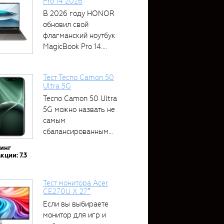
Pro 14 2026
В 2026 году HONOR
обновил свой
флагманский ноутбук
MagicBook Pro 14....
Тест Tecno Camon 50
Ultra 5G
Tecno Camon 50 Ultra
5G можно назвать не
самым
сбалансированным
устройством....
тинг
кции: 7.3
Тест монитора Acer
CE270U X 27″
Если вы выбираете
монитор для игр и