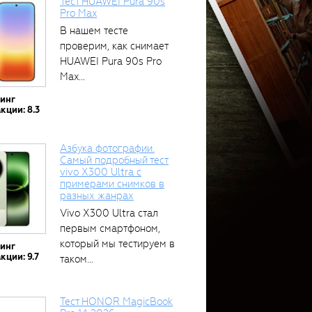
Тест HUAWEI Pura 90s
Pro Max
В нашем тесте
проверим, как снимает
HUAWEI Pura 90s Pro
Max...
тинг
кции: 8.3
Азбука фотографии.
Самый подробный тест
vivo X300 Ultra с
примерами снимков в
разных жанрах
Vivo X300 Ultra стал
первым смартфоном,
который мы тестируем в
тинг
кции: 9.7
таком...
Тест HONOR MagicBook