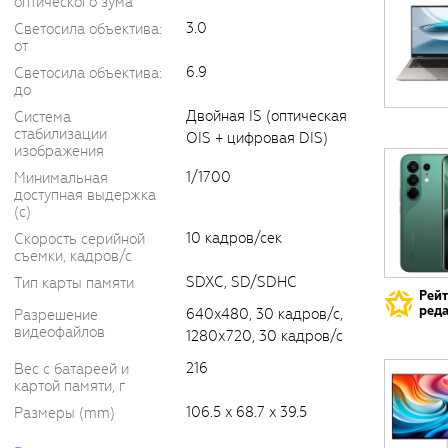
оптического зума
3.0
Светосила объектива:
от
6.9
Светосила объектива:
до
Двойная IS (оптическая
Система
стабилизации
OIS + цифровая DIS)
изображения
1/1700
Минимальная
доступная выдержка
(c)
10 кадров/сек
Скорость серийной
съемки, кадров/с
SDXC, SD/SDHC
Тип карты памяти
Рей
реда
640x480, 30 кадров/с,
Разрешение
видеофайлов
1280х720, 30 кадров/с
216
Вес с батареей и
картой памяти, г
106.5 x 68.7 x 39.5
Размеры (mm)