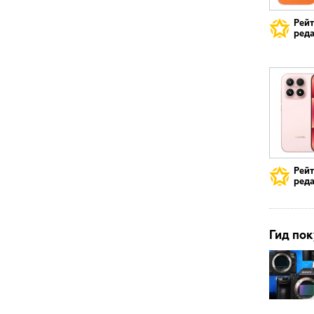
Рей
реда
Рей
реда
Гид пок