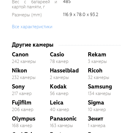
485
Вес с батареей и
картой памяти, г
116.9 x 78.0 x 93.2
Размеры (mm)
Все характеристики
Другие камеры
Canon
Casio
Rekam
242 камеры
78 камер
3 камеры
Nikon
Hasselblad
Ricoh
232 камеры
2 камеры
32 камеры
Sony
Kodak
Samsung
217 камер
56 камер
134 камеры
Fujifilm
Leica
Sigma
206 камер
40 камер
10 камер
Olympus
Panasonic
Зенит
168 камер
163 камеры
1 камера