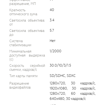
разрешение, МП
40
Кратность
оптического зума
3.4
Светосила объектива:
от
5.7
Светосила объектива:
до
Нет
Система
стабилизации
1/2000
Минимальная
доступная выдержка
(c)
30.0/10/3/1.5
Скорость серийной
съемки, кадров/с
SD/SDHC, SDXC
Тип карты памяти
1280х720, 30 кадров/с,
Разрешение
видеофайлов
1920х1080, 30 кадров/с,
1280х720, 60 кадров/с,
640x480, 30 кадров/с