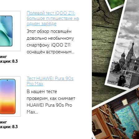
Полевой тест iQOO Z11:
большое путешествие на
одном заряде
Этот обзор посвящён
довольно необычному
смартфону. iQOO Z11
оснащён встроенным
тинг
аккумулятором...
кции: 8.3
Тест HUAWEI Pura 90s
Pro Max
В нашем тесте
проверим, как снимает
HUAWEI Pura 90s Pro
Max...
тинг
кции: 8.3