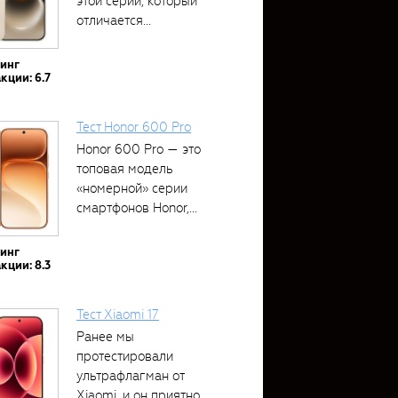
этой серии, который
отличается...
тинг
кции: 6.7
Тест Honor 600 Pro
Honor 600 Pro — это
топовая модель
«номерной» серии
смартфонов Honor,...
тинг
кции: 8.3
Тест Xiaomi 17
Ранее мы
протестировали
ультрафлагман от
Xiaomi, и он приятно