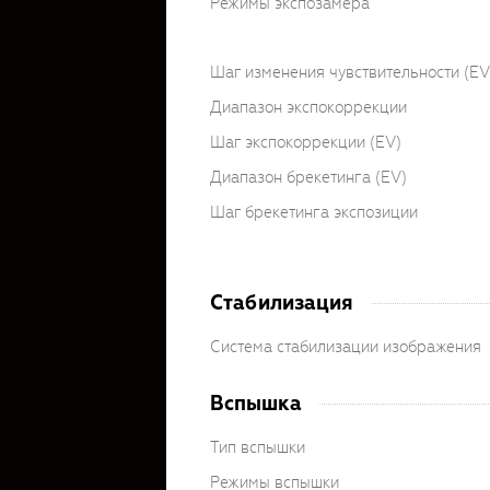
Режимы экспозамера
Шаг изменения чувствительности (EV
Диапазон экспокоррекции
Шаг экспокоррекции (EV)
Диапазон брекетинга (EV)
Шаг брекетинга экспозиции
Стабилизация
Система стабилизации изображения
Вспышка
Тип вспышки
Режимы вспышки