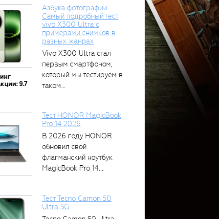
Азбука фотографии.
Самый подробный тест
vivo X300 Ultra с
примерами снимков в
разных жанрах
Vivo X300 Ultra стал
первым смартфоном,
который мы тестируем в
тинг
кции: 9.7
таком...
Тест HONOR MagicBook
Pro 14 2026
В 2026 году HONOR
обновил свой
флагманский ноутбук
MagicBook Pro 14....
Тест Tecno Camon 50
Ultra 5G
Tecno Camon 50 Ultra