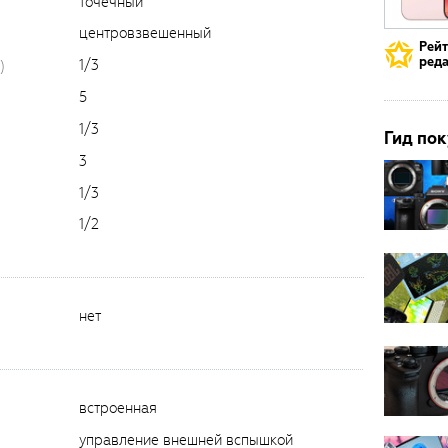
точечный
центровзвешенный
Рей
реда
1/3
)
5
1/3
Гид пок
3
1/3
1/2
нет
встроенная
управление внешней вспышкой