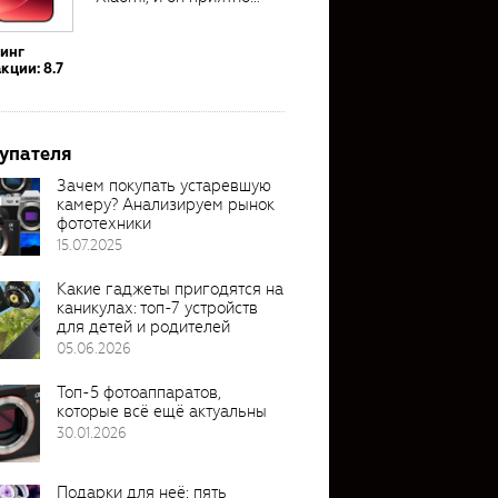
удивил своими...
тинг
кции: 8.7
упателя
Зачем покупать устаревшую
камеру? Анализируем рынок
фототехники
15.07.2025
Какие гаджеты пригодятся на
каникулах: топ-7 устройств
для детей и родителей
05.06.2026
Топ-5 фотоаппаратов,
которые всё ещё актуальны
30.01.2026
Подарки для неё: пять