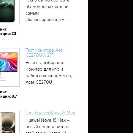
5G можно назвать не
самым
сбалансированным
устройством....
тинг
кции: 7.3
Тест монитора Acer
CE270U X 27″
Если вы выбираете
монитор для игр и
работы одновременно,
Acer CE270U...
тинг
кции: 8.7
Тест Huawei Nova 15 Max
Huawei Nova 15 Max –
новый представитель