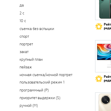
да
2 с
10 с
Рей
реда
съемка без вспышки
спорт
портрет
закат
крупный план
пейзаж
ночная съемка/ночной портрет
Рей
реда
пользовательский режим 1
программный (P)
приоритет выдержки (S)
ручной (M)