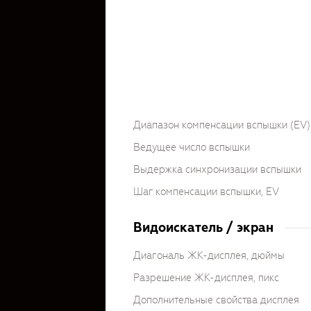
Диапазон компенсации вспышки (EV)
Ведущее число вспышки
Выдержка синхронизации вспышки
Шаг компенсации вспышки, EV
Видоискатель / экран
Диагональ ЖК-дисплея, дюймы
Разрешение ЖК-дисплея, пикс
Дополнительные свойства дисплея