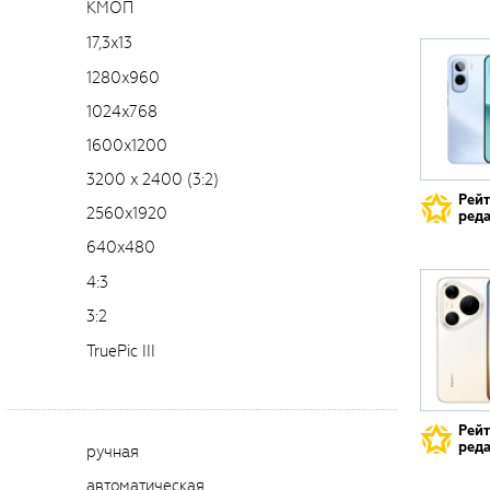
КМОП
17,3x13
1280x960
1024x768
1600x1200
3200 x 2400 (3:2)
Рей
2560x1920
реда
640x480
4:3
3:2
TruePic III
Рей
реда
ручная
автоматическая