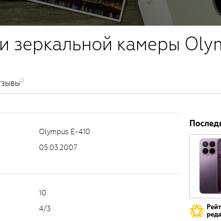
и зеркальной камеры Oly
0
тзывы
Послед
Olympus E-410
05.03.2007
10
Рей
4/3
реда