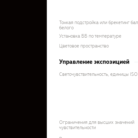
Тонкая подстройка или брекетинг ба
белого
Установка ББ по температуре
Цветовое пространство
Управление экспозицией
Светочувствительность, единицы ISO
Ограничения для высших значений
чувствительности