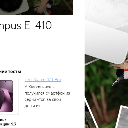
mpus E-410
ние тесты
Тест Xiaomi 17T Pro
У Xiaomi вновь
получился смартфон из
серии «топ за свои
деньги»....
тинг
кции: 9.3