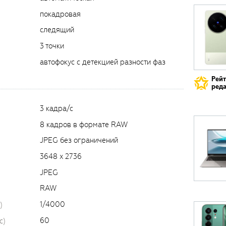
покадровая
следящий
3 точки
автофокус с детекцией разности фаз
Рей
реда
3 кадра/с
8 кадров в формате RAW
JPEG без ограничений
3648 x 2736
JPEG
RAW
1/4000
)
60
c)