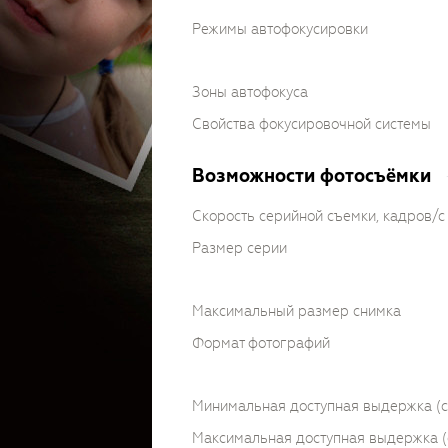
Режимы автофокусировки
Зоны автофокуса
Свойства фокусировочной системы
Возможности фотосъёмки
Скорость серийной съемки, кадров/с
Размер серии
Максимальный размер снимка
Формат фотографий
Минимальная доступная выдержка (c
Максимальная доступная выдержка (