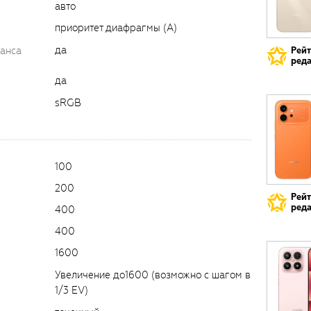
авто
приоритет диафрагмы (A)
да
ланса
Рей
реда
да
sRGB
100
200
Рей
реда
400
400
1600
Увеличение до1600 (возможно с шагом в
1/3 EV)