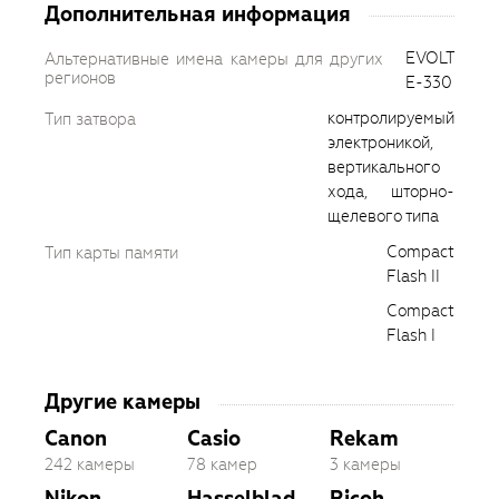
Дополнительная информация
EVOLT
Альтернативные имена камеры для других
регионов
E-330
контролируемый
Тип затвора
электроникой,
вертикального
хода, шторно-
щелевого типа
Compact
Тип карты памяти
Flash II
Compact
Flash I
Другие камеры
Canon
Casio
Rekam
242 камеры
78 камер
3 камеры
Nikon
Hasselblad
Ricoh