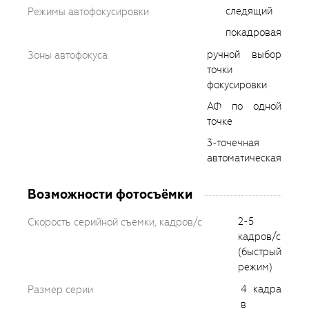
следящий
Режимы автофокусировки
покадровая
ручной выбор
Зоны автофокуса
точки
фокусировки
АФ по одной
точке
3-точечная
автоматическая
Возможности фотосъёмки
2-5
Скорость серийной съемки, кадров/с
кадров/с
(быстрый
режим)
4 кадра
Размер серии
в