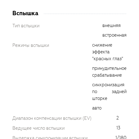
Вспышка
внешняя
Тип вспышки
встроенная
снижение
Режимы вспышки
эффекта
"красных глаз"
принудительное
срабатывание
синхронизация
по задней
шторке
авто
2
Диапазон компенсации вспышки (EV)
13
Ведущее число вспышки
1/180
Выдержка синхронизации вспышки