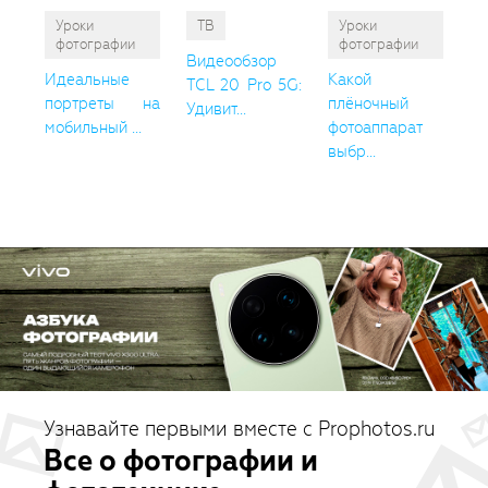
Уроки
ТВ
Уроки
фотографии
фотографии
Видеообзор
Идеальные
Какой
TCL 20 Pro 5G:
портреты на
плёночный
Удивит...
мобильный ...
фотоаппарат
выбр...
Узнавайте первыми вместе с Prophotos.ru
Все о фотографии и