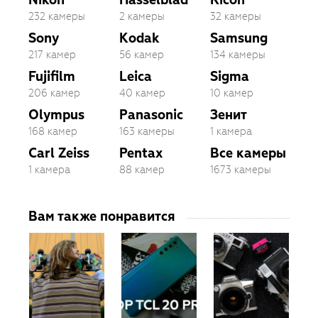
232 камеры
2 камеры
32 камеры
Sony
Kodak
Samsung
217 камер
56 камер
134 камеры
Fujifilm
Leica
Sigma
206 камер
40 камер
10 камер
Olympus
Panasonic
Зенит
168 камер
163 камеры
1 камера
Carl Zeiss
Pentax
Все камеры
1 камера
88 камер
1673 камеры
Вам также понравится