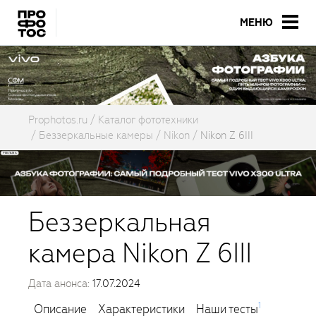
МЕНЮ
Prophotos.ru
Каталог фототехники
Беззеркальные камеры
Nikon
Nikon Z 6III
Беззеркальная
камера Nikon Z 6III
Дата анонса:
17.07.2024
1
Описание
Характеристики
Наши тесты