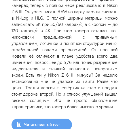
камерах, теперь в полной мере реализовано в Nikon
Z 6 III. Он умеет писать RAW на карту памяти, снимать
в N-Log и HLG. С полной ширины матрицы можно
записывать 6K при 50/60 кадрах/с, а с кропом — до
120 кадров/с в 4K. При этом камера осталась по-
никоновски традиционной: с привычным
управлением, логичной и понятной структурой меню,
отработанной годами эргономикой. От прошлой
модели её отличают в плане удобства всего два
изменения: возросшее до 5,76 млн точек разрешение
видоискателя и ставший полностью поворотным
экран. Есть ли у Nikon Z 6 III минусы? За неделю
тестирования мне не удалось их найти. Разве что
цена… Третья версия «шестёрки» на старте продаж
стоит дороже второй. Но и список улучшений вышел
весьма солидным. Это не просто обновлённые
характеристики, это камера более высокого уровня.
Читать полный тест