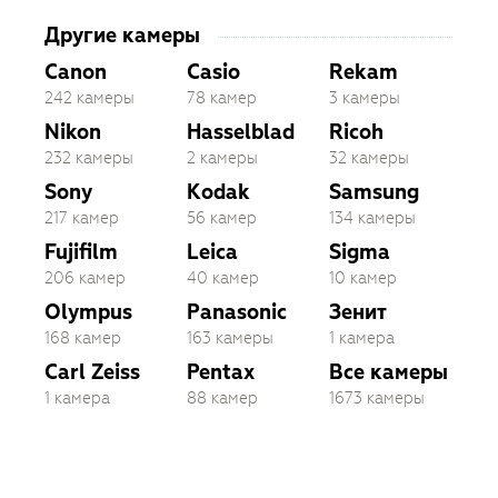
Другие камеры
Canon
Casio
Rekam
242 камеры
78 камер
3 камеры
Nikon
Hasselblad
Ricoh
232 камеры
2 камеры
32 камеры
Sony
Kodak
Samsung
217 камер
56 камер
134 камеры
Fujifilm
Leica
Sigma
206 камер
40 камер
10 камер
Olympus
Panasonic
Зенит
168 камер
163 камеры
1 камера
Carl Zeiss
Pentax
Все камеры
1 камера
88 камер
1673 камеры