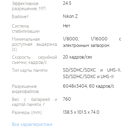
24.5
Эффективное
разрешение, МП
Nikon Z
Байонет
Нет
Система
стабилизации
1/8000, 1/16000 с
Минимальная
доступная выдержка
электронным затвором
(c)
20 кадров/сек
Скорость серийной
съемки, кадров/с
SD/SDHC/SDXC и UHS-II,
Тип карты памяти
SD/SDHC/SDXC и UHS-II
6048х3404, 60 кадров/с
Разрешение
видеофайлов
760
Вес с батареей и
картой памяти, г
138.5 x 101.5 x 74.0
Размеры (mm)
Все характеристики