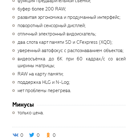
функция предварительной съёмки;
буфер более 200 RAW;
развитая эргономика и продуманный интерфейс;
поворотный сенсорный дисплей;
отличный электронный видоискатель;
два слота карт памяти SD и CFexpress (XQD);
уверенный автофокус с распознаванием объектов;
видеосъёмка до 6K при 60 кадрах/с со всей
ширины матрицы;
RAW на карту памяти;
поддержка HLG и N-Log;
нет проблемы перегрева.
Минусы
только цена.
0
0
0