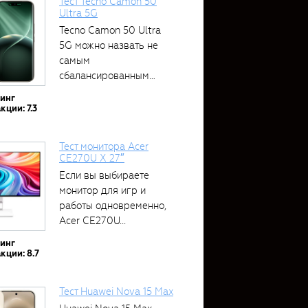
Тест Tecno Camon 50
Ultra 5G
Tecno Camon 50 Ultra
5G можно назвать не
самым
сбалансированным
устройством....
тинг
кции: 7.3
Тест монитора Acer
CE270U X 27″
Если вы выбираете
монитор для игр и
работы одновременно,
Acer CE270U...
тинг
кции: 8.7
Тест Huawei Nova 15 Max