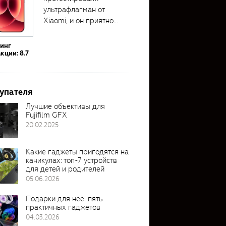
ультрафлагман от
Xiaomi, и он приятно
удивил своими...
тинг
кции: 8.7
упателя
Лучшие объективы для
Fujifilm GFX
20.02.2025
Какие гаджеты пригодятся на
каникулах: топ-7 устройств
для детей и родителей
05.06.2026
Подарки для неё: пять
практичных гаджетов
04.03.2026