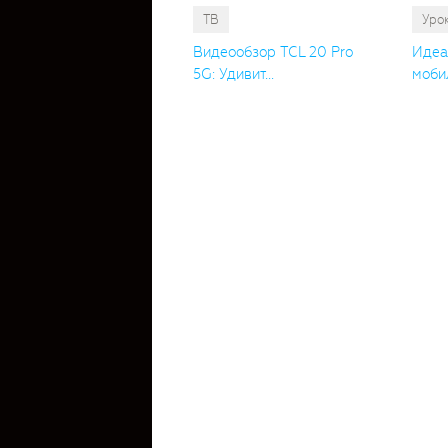
ТВ
Уро
Видеообзор TCL 20 Pro
Идеа
5G: Удивит...
мобил