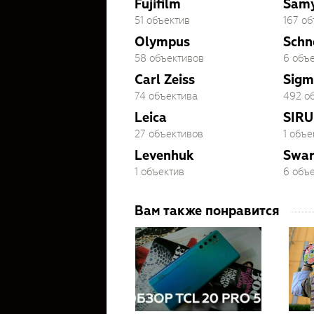
Fujifilm
Sam
51 объектив
167 о
Olympus
Schn
58 объективов
6 объ
Carl Zeiss
Sigm
74 объектива
492 о
Leica
SIRU
27 объективов
1 объе
Levenhuk
Swar
1 объектив
6 объ
Вам также понравится