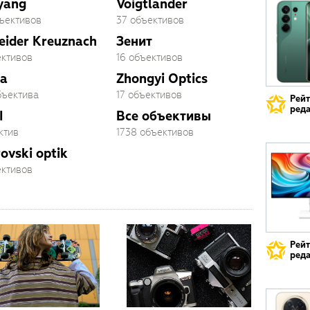
yang
Voigtlander
бъективов
37 объективов
eider Kreuznach
Зенит
ективов
16 объективов
a
Zhongyi Optics
бъектива
17 объективов
Рей
реда
I
Все объективы
ктив
1738 объективов
ovski optik
ективов
Рей
реда