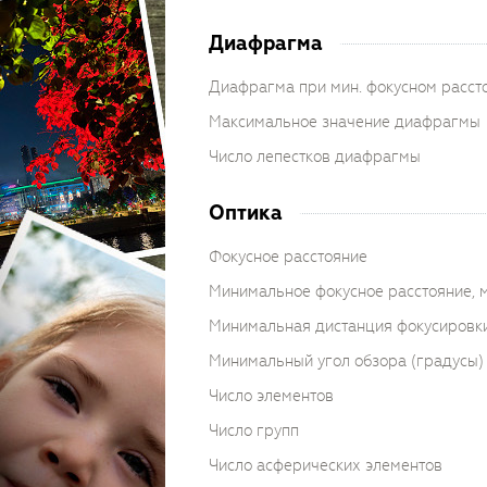
Диафрагма
Диафрагма при мин. фокусном расст
Максимальное значение диафрагмы
Число лепестков диафрагмы
Оптика
Фокусное расстояние
Минимальное фокусное расстояние, 
Минимальная дистанция фокусировки
Минимальный угол обзора (градусы)
Число элементов
Число групп
Число асферических элементов