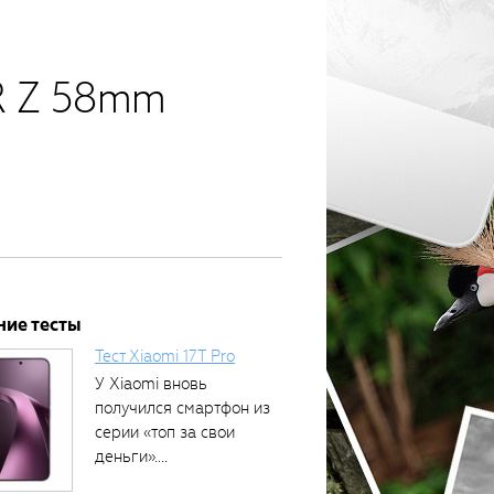
R Z 58mm
ние тесты
Тест Xiaomi 17T Pro
У Xiaomi вновь
получился смартфон из
серии «топ за свои
деньги»....