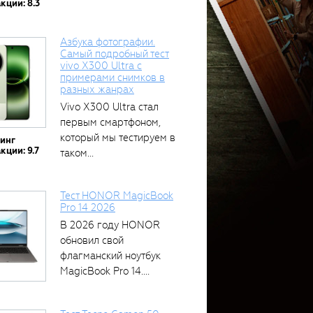
кции: 8.3
Азбука фотографии.
Самый подробный тест
vivo X300 Ultra с
примерами снимков в
разных жанрах
Vivo X300 Ultra стал
первым смартфоном,
который мы тестируем в
тинг
кции: 9.7
таком...
Тест HONOR MagicBook
Pro 14 2026
В 2026 году HONOR
обновил свой
флагманский ноутбук
MagicBook Pro 14....