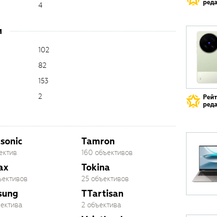
реда
4
и
102
82
153
2
Рей
реда
sonic
Tamron
ектив
160 объективов
ax
Tokina
ъективов
25 объективов
sung
TTartisan
ъектива
2 объектива