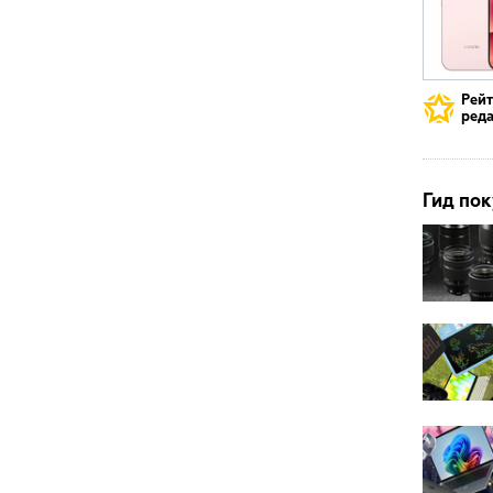
Рей
реда
Гид пок