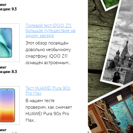
тинг
кции: 9.3
Полевой тест iQOO Z11:
большое путешествие на
одном заряде
Этот обзор посвящён
довольно необычному
смартфону. iQOO Z11
оснащён встроенным
тинг
аккумулятором...
кции: 8.3
Тест HUAWEI Pura 90s
Pro Max
В нашем тесте
проверим, как снимает
HUAWEI Pura 90s Pro
Max...
тинг