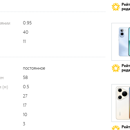
Рей
реда
0.95
оянии
40
11
Рей
постоянное
реда
58
мм
0.5
 (м)
27
17
10
3
Рей