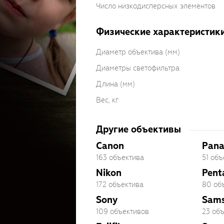
Число низкодисперсных элементов
Физические характеристик
Диаметр объектива (мм)
Диаметры светофильтра
Длина (мм)
Вес, кг
Другие объективы
Canon
Pana
163 объектива
51 объ
Nikon
Pent
172 объектива
80 об
Sony
Sam
109 объективов
23 об