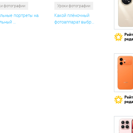
ки фотографии
Уроки фотографии
льные портреты на
Какой плёночный
ьный ...
фотоаппарат выбр...
Рей
реда
Рей
реда