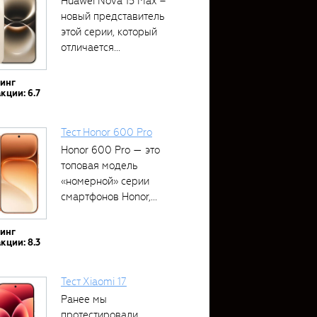
Huawei Nova 15 Max –
новый представитель
этой серии, который
отличается...
тинг
кции: 6.7
Тест Honor 600 Pro
Honor 600 Pro — это
топовая модель
«номерной» серии
смартфонов Honor,...
тинг
кции: 8.3
Тест Xiaomi 17
Ранее мы
протестировали