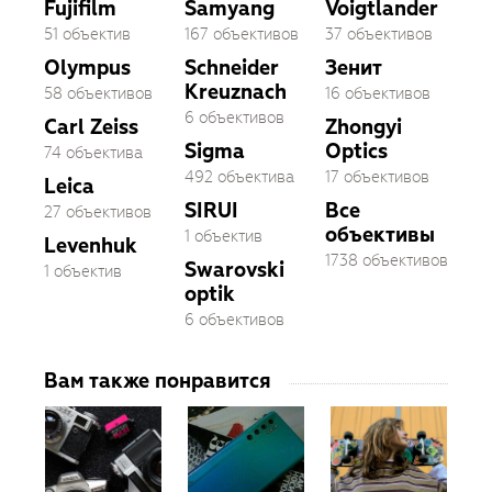
Fujifilm
Samyang
Voigtlander
51 объектив
167 объективов
37 объективов
Olympus
Schneider
Зенит
Kreuznach
58 объективов
16 объективов
6 объективов
Carl Zeiss
Zhongyi
Sigma
Optics
74 объектива
492 объектива
17 объективов
Leica
SIRUI
Все
27 объективов
объективы
1 объектив
Levenhuk
1738 объективов
Swarovski
1 объектив
optik
6 объективов
Вам также понравится