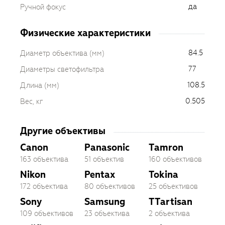
да
Ручной фокус
Физические характеристики
84.5
Диаметр объектива (мм)
77
Диаметры светофильтра
108.5
Длина (мм)
0.505
Вес, кг
Другие объективы
Canon
Panasonic
Tamron
163 объектива
51 объектив
160 объективов
Nikon
Pentax
Tokina
172 объектива
80 объективов
25 объективов
Sony
Samsung
TTartisan
109 объективов
23 объектива
2 объектива