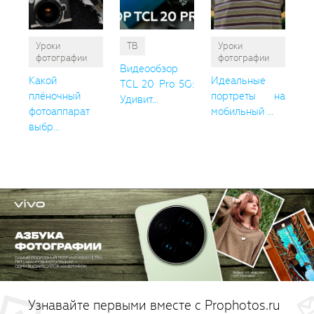
Уроки
ТВ
Уроки
фотографии
фотографии
Видеообзор
Какой
Идеальные
TCL 20 Pro 5G:
плёночный
портреты на
Удивит...
фотоаппарат
мобильный ...
выбр...
Узнавайте первыми вместе с Prophotos.ru