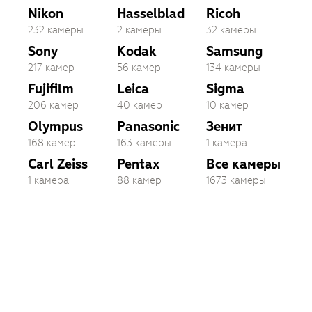
Nikon
Hasselblad
Ricoh
232 камеры
2 камеры
32 камеры
Sony
Kodak
Samsung
217 камер
56 камер
134 камеры
Fujifilm
Leica
Sigma
206 камер
40 камер
10 камер
Olympus
Panasonic
Зенит
168 камер
163 камеры
1 камера
Carl Zeiss
Pentax
Все камеры
1 камера
88 камер
1673 камеры