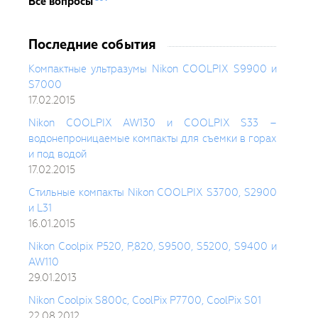
Все вопросы
Последние события
Компактные ультразумы Nikon COOLPIX S9900 и
S7000
17.02.2015
Nikon COOLPIX AW130 и COOLPIX S33 –
водонепроницаемые компакты для съемки в горах
и под водой
17.02.2015
Стильные компакты Nikon COOLPIX S3700, S2900
и L31
16.01.2015
Nikon Coolpix P520, P,820, S9500, S5200, S9400 и
AW110
29.01.2013
Nikon Coolpix S800c, CoolPix P7700, CoolPix S01
22.08.2012