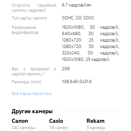
6.7 кадров/сек
Скорость серийной
съемки, кадров/с
SDHC, SD, SDXC
Тип карты памяти
1920х1080, 30 кадров/с,
Разрешение
видеофайлов
640x480, 30 кадров/с,
1280х720, 25 кадров/с,
1280х720, 30 кадров/с,
320x240, 30 кадров/с,
1920х1080, 25 кадров/с
206
Вес с батареей и
картой памяти, г
108.6x61.0x31.6
Размеры (mm)
Все характеристики
Другие камеры
Canon
Casio
Rekam
242 камеры
78 камер
3 камеры