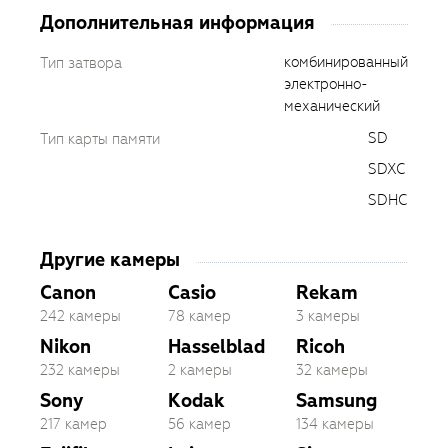
Дополнительная информация
комбинированный
Тип затвора
электронно-
механический
SD
Тип карты памяти
SDXC
SDHC
Другие камеры
Canon
Casio
Rekam
242 камеры
78 камер
3 камеры
Nikon
Hasselblad
Ricoh
232 камеры
2 камеры
32 камеры
Sony
Kodak
Samsung
217 камер
56 камер
134 камеры