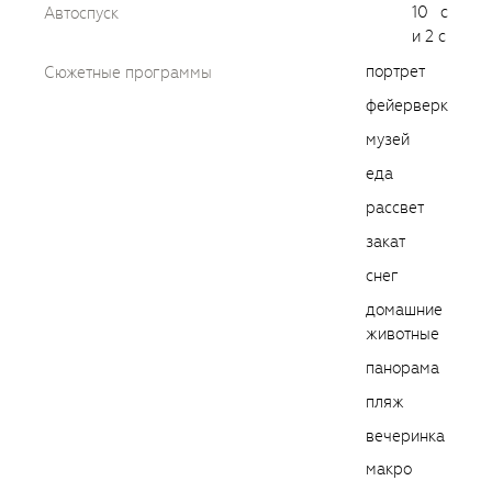
10 с
Автоспуск
и 2 с
портрет
Сюжетные программы
фейерверк
музей
еда
рассвет
закат
снег
домашние
животные
панорама
пляж
вечеринка
макро