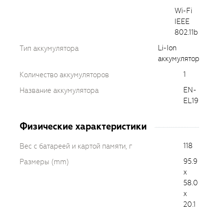
Wi-Fi
IEEE
802.11b
Li-Ion
Тип аккумулятора
аккумулятор
1
Количество аккумуляторов
EN-
Название аккумулятора
EL19
Физические характеристики
118
Вес с батареей и картой памяти, г
95.9
Размеры (mm)
x
58.0
x
20.1