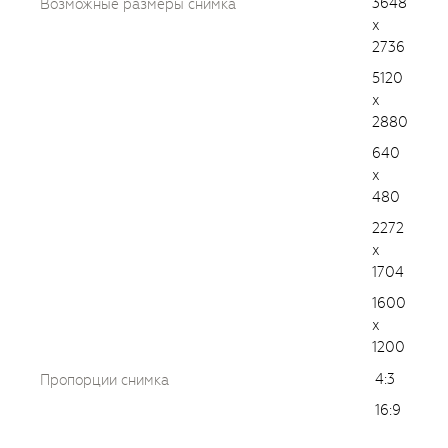
3648
Возможные размеры снимка
x
2736
5120
x
2880
640
x
480
2272
x
1704
1600
x
1200
4:3
Пропорции снимка
16:9