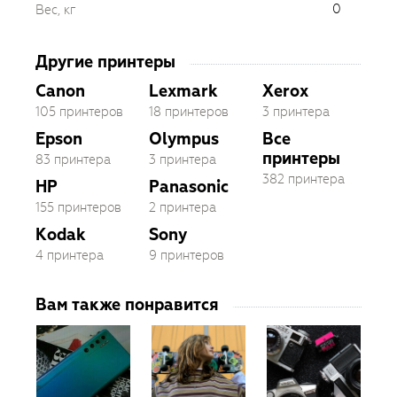
0
Вес, кг
Другие принтеры
Canon
Lexmark
Xerox
105 принтеров
18 принтеров
3 принтера
Epson
Olympus
Все
принтеры
83 принтера
3 принтера
382 принтера
HP
Panasonic
155 принтеров
2 принтера
Kodak
Sony
4 принтера
9 принтеров
Вам также понравится