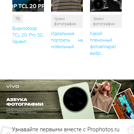
ТВ
Уроки
Уроки
фотографии
фотографии
Видеообзор
Идеальные
Какой
TCL 20 Pro 5G:
портреты на
плёночный
Удивит...
мобильный ...
фотоаппарат
выбр...
Узнавайте первыми вместе с Prophotos.ru