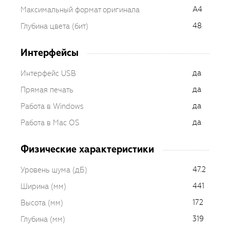
A4
Максимальный формат оригинала
48
Глубина цвета (бит)
Интерфейсы
да
Интерфейс USB
да
Прямая печать
да
Работа в Windows
да
Работа в Mac OS
Физические характеристики
47.2
Уровень шума (дБ)
441
Ширина (мм)
172
Высота (мм)
319
Глубина (мм)