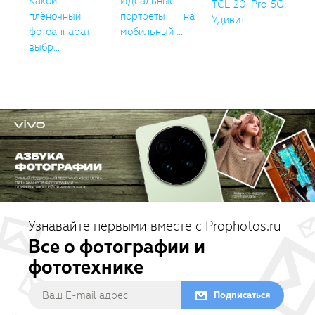
Какой
Идеальные
TCL 20 Pro 5G:
плёночный
портреты на
Удивит...
фотоаппарат
мобильный ...
выбр...
Узнавайте первыми вместе с Prophotos.ru
Все о фотографии и
фототехнике
Подписаться