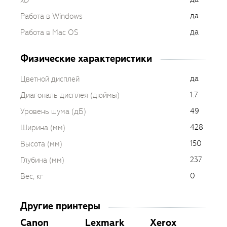
xD
да
Работа в Windows
да
Работа в Mac OS
Физические характеристики
да
Цветной дисплей
1.7
Диагональ дисплея (дюймы)
49
Уровень шума (дБ)
428
Ширина (мм)
150
Высота (мм)
237
Глубина (мм)
0
Вес, кг
Другие принтеры
Canon
Lexmark
Xerox