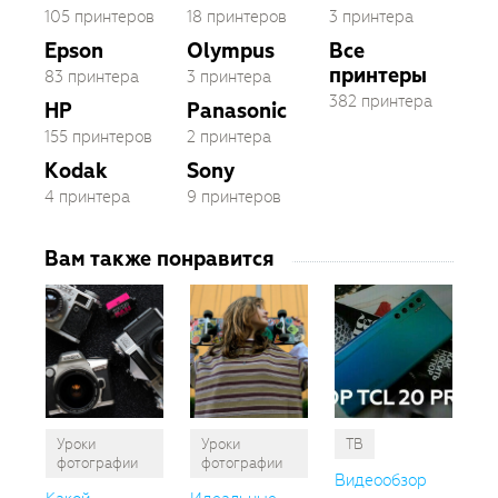
105 принтеров
18 принтеров
3 принтера
Epson
Olympus
Все
принтеры
83 принтера
3 принтера
382 принтера
HP
Panasonic
155 принтеров
2 принтера
Kodak
Sony
4 принтера
9 принтеров
Вам также понравится
Уроки
Уроки
ТВ
фотографии
фотографии
Видеообзор