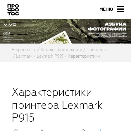
МЕНЮ
Prophotos.ru
Каталог фототехники
Принтеры
Lexmark
Lexmark P915
Характеристики
Характеристики
принтера Lexmark
P915
0