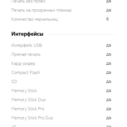
да
Печать без полей
да
Печать на прозрачных пленках
6
Количество чернильниц
Интерфейсы
да
Интерфейс USB
да
Прямая печать
да
Кард-ридер
да
Compact Flash
да
SD
да
Memory Stick
да
Memory Stick Duo
да
Memory Stick Pro
да
Memory Stick Pro Duo
да