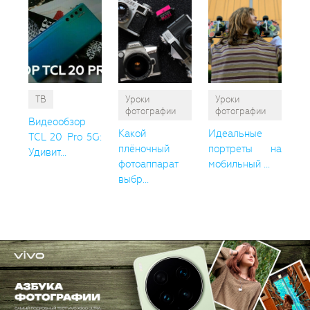
ТВ
Уроки
Уроки
фотографии
фотографии
Видеообзор
Какой
Идеальные
TCL 20 Pro 5G:
плёночный
портреты на
Удивит...
фотоаппарат
мобильный ...
выбр...