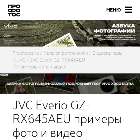
МЕНЮ
Prophotos.ru
Каталог фототехники
Видеокамеры
JVC
JVC Everio GZ-RX645AEU
Примеры фото и видео
JVC Everio GZ-
RX645AEU примеры
фото и видео