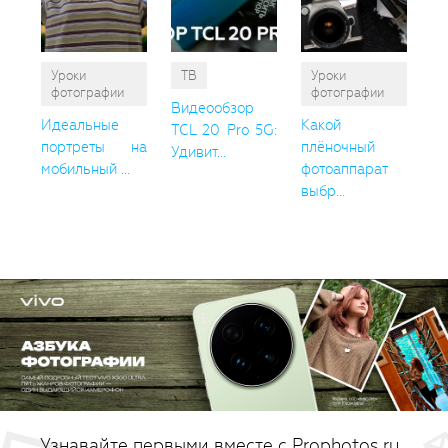
Уроки
ТВ
Уроки
фотографии
фотографии
Видеообзор
Идеальные
Какой
TCL 20 Pro 5G:
портреты на
плёночный
Удивит...
мобильный ...
фотоаппарат
выбр...
Узнавайте первыми вместе с Prophotos.ru