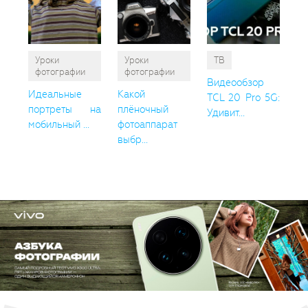
Уроки
Уроки
ТВ
фотографии
фотографии
Видеообзор
Идеальные
Какой
TCL 20 Pro 5G:
портреты на
плёночный
Удивит...
мобильный ...
фотоаппарат
выбр...