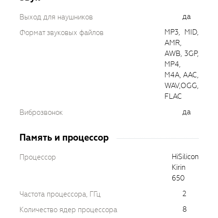
да
Выход для наушников
MP3, MID,
Формат звуковых файлов
AMR,
AWB, 3GP,
MP4,
M4A, AAC,
WAV,OGG,
FLAC
да
Виброзвонок
Память и процессор
HiSilicon
Процессор
Kirin
650
2
Частота процессора, ГГц
8
Количество ядер процессора