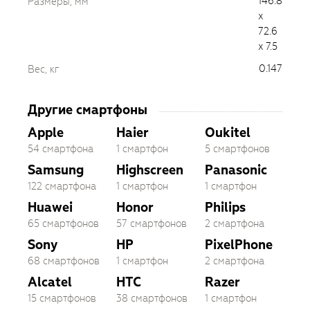
146.8
Размеры, мм
x
72.6
x 7.5
0.147
Вес, кг
Другие смартфоны
Apple
Haier
Oukitel
54 смартфона
1 смартфон
5 смартфонов
Samsung
Highscreen
Panasonic
122 смартфона
1 смартфон
1 смартфон
Huawei
Honor
Philips
65 смартфонов
57 смартфонов
2 смартфона
Sony
HP
PixelPhone
68 смартфонов
1 смартфон
2 смартфона
Alcatel
HTC
Razer
15 смартфонов
38 смартфонов
1 смартфон