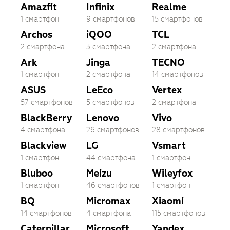
Amazfit
Infinix
Realme
1 смартфон
9 смартфонов
15 смартфонов
Archos
iQOO
TCL
2 смартфона
3 смартфона
2 смартфона
Ark
Jinga
TECNO
1 смартфон
2 смартфона
14 смартфонов
ASUS
LeEco
Vertex
57 смартфонов
5 смартфонов
2 смартфона
BlackBerry
Lenovo
Vivo
4 смартфона
26 смартфонов
28 смартфонов
Blackview
LG
Vsmart
1 смартфон
44 смартфона
1 смартфон
Bluboo
Meizu
Wileyfox
1 смартфон
46 смартфонов
1 смартфон
BQ
Micromax
Xiaomi
14 смартфонов
4 смартфона
115 смартфонов
Caterpillar
Microsoft
Yandex