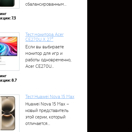
сбалансированным
устройством....
тинг
кции: 7.3
Тест монитора Acer
CE270U X 27″
Если вы выбираете
монитор для игр и
работы одновременно,
Acer CE270U...
тинг
кции: 8.7
Тест Huawei Nova 15 Max
Huawei Nova 15 Max –
новый представитель
этой серии, который
отличается...