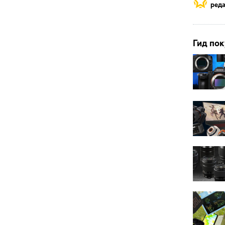
реда
Гид пок