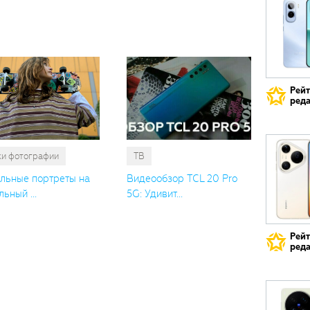
также
понрави
Рей
реда
ки фотографии
ТВ
льные портреты на
Видеообзор TCL 20 Pro
ьный ...
5G: Удивит...
Рей
реда