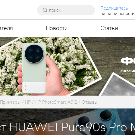
Подпишитесь
на наши новости
ателя
Новости
Статьи
Принтеры
HP
HP PhotoSmart A612
Отзывы