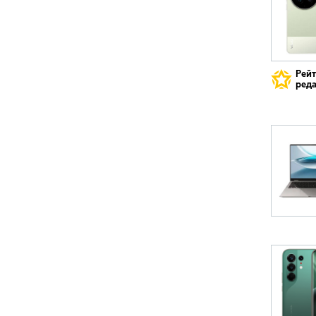
Рей
реда