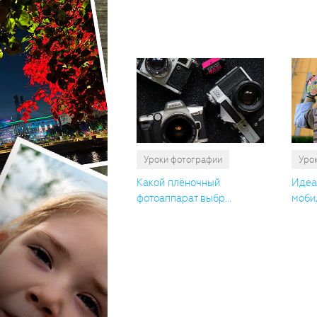
Уроки фотографии
Уро
Какой плёночный
Идеа
фотоаппарат выбр...
мобил