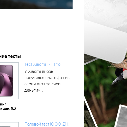
ние тесты
Тест Xiaomi 17T Pro
У Xiaomi вновь
получился смартфон из
серии «топ за свои
деньги»....
тинг
кции: 9.3
Полевой тест iQOO Z11: