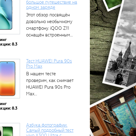
большое путешествие на
одном заряде
тся
Этот обзор посвящён
довольно необычному
смартфону. iQOO Z11
оснащён встроенным
тинг
аккумулятором...
кции: 8.3
Тест HUAWEI Pura 90s
Pro Max
В нашем тесте
проверим, как снимает
HUAWEI Pura 90s Pro
Max...
тинг
кции: 8.3
Азбука фотографии.
Самый подробный тест
vivo X300 Ultra с