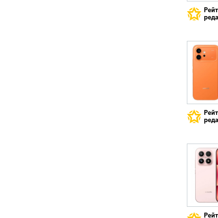
Рей
реда
Рей
реда
Рей