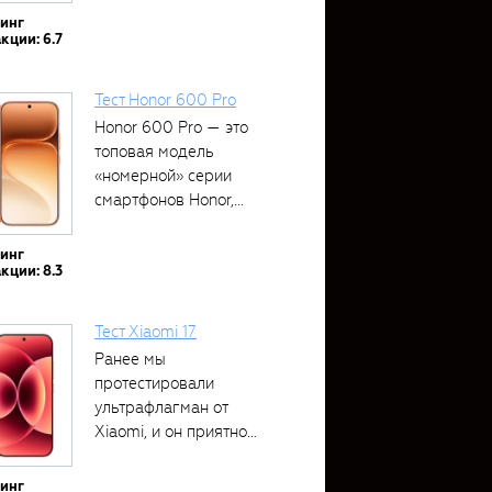
тинг
кции: 6.7
Тест Honor 600 Pro
Honor 600 Pro — это
топовая модель
«номерной» серии
смартфонов Honor,...
тинг
кции: 8.3
Тест Xiaomi 17
Ранее мы
протестировали
ультрафлагман от
Xiaomi, и он приятно
удивил своими...
тинг