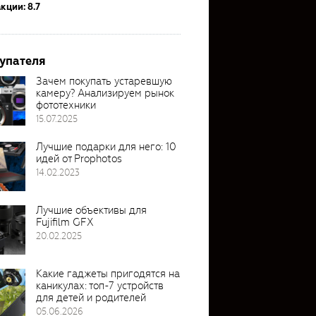
кции: 8.7
упателя
Зачем покупать устаревшую
камеру? Анализируем рынок
фототехники
15.07.2025
Лучшие подарки для него: 10
идей от Prophotos
14.02.2023
Лучшие объективы для
Fujifilm GFX
20.02.2025
Какие гаджеты пригодятся на
каникулах: топ-7 устройств
для детей и родителей
05.06.2026