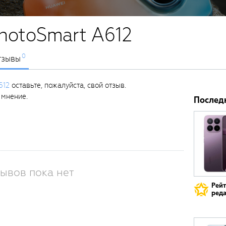
hotoSmart A612
0
тзывы
612
оставьте, пожалуйста, свой отзыв.
 мнение.
Послед
ывов пока нет
Рей
реда
Вам