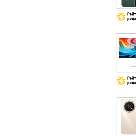
Рей
реда
Рей
реда